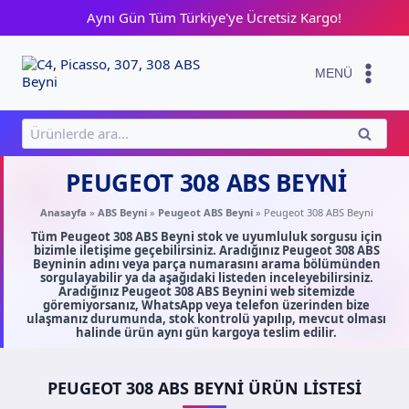
Skip
Aynı Gün Tüm Türkiye'ye Ücretsiz Kargo!
to
content
MENÜ
Ara:
ARA
PEUGEOT 308 ABS BEYNI
Anasayfa
»
ABS Beyni
»
Peugeot ABS Beyni
»
Peugeot 308 ABS Beyni
Tüm Peugeot 308 ABS Beyni stok ve uyumluluk sorgusu için
bizimle iletişime geçebilirsiniz. Aradığınız Peugeot 308 ABS
Beyninin adını veya parça numarasını arama bölümünden
sorgulayabilir ya da aşağıdaki listeden inceleyebilirsiniz.
Aradığınız Peugeot 308 ABS Beynini web sitemizde
göremiyorsanız, WhatsApp veya telefon üzerinden bize
ulaşmanız durumunda, stok kontrolü yapılıp, mevcut olması
halinde ürün aynı gün kargoya teslim edilir.
PEUGEOT 308 ABS BEYNI ÜRÜN LISTESI