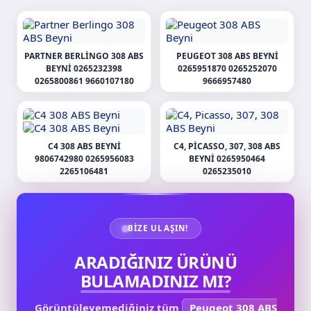
PARTNER BERLINGO 308 ABS
PEUGEOT 308 ABS BEYNI
BEYNI 0265232398
0265951870 0265252070
0265800861 9660107180
9666957480
C4 308 ABS BEYNI
C4, PICASSO, 307, 308 ABS
9806742980 0265956083
BEYNI 0265950464
2265106481
0265235010
BIZE ULAŞIN!
ARADIĞINIZ ÜRÜNÜ
BULAMADINIZ MI?
Görüntüleyemediğiniz tüm
Peugeot 308 ABS