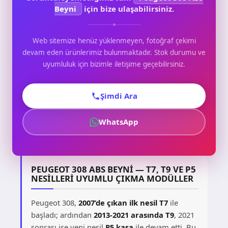
Beyni
için bize ulaşabilirsiniz.
Web sitemize henüz yüklenmeyen, fotoğraf çekimi
devam eden ürünlerimiz bulunmaktadır. Stok durumu ve
uyumluluk için bizimle iletişime geçebilirsiniz.
Şimdi Ara
WhatsApp
PEUGEOT 308 ABS BEYNI — T7, T9 VE P5
NESILLERI UYUMLU ÇIKMA MODÜLLER
Peugeot 308,
2007’de çıkan ilk nesil T7
ile
başladı; ardından
2013-2021 arasında T9
, 2021
sonrası ise yeni nesil
P5 kasa
ile devam etti. Bu