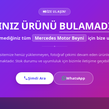
BIZE ULAŞIN!
INIZ ÜRÜNÜ
BULAMADI
mediğiniz tüm
Mercedes Motor Beyni
için bize u
sitemize henüz yüklenmeyen, fotoğraf çekimi devam eden ürünle
aktadır. Stok durumu ve uyumluluk için bizimle iletişime geçebili
Şimdi Ara
WhatsApp