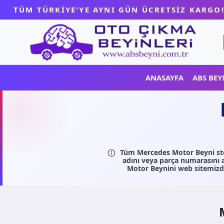
Skip
TÜM TÜRKİYE'YE AYNI GÜN ÜCRETSİZ KARGO
to
content
ANASAYFA
ABS BEY
Tüm Mercedes Motor Beyni stok
adını veya parça numarasını 
Motor Beynini web sitemizd