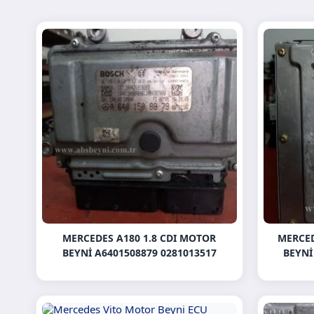
MERCEDES A180 1.8 CDI MOTOR
MERCED
BEYNI A6401508879 0281013517
BEYNI