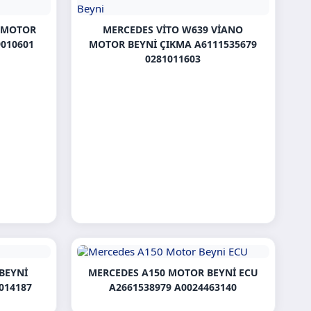
I MOTOR
MERCEDES VITO W639 VIANO
9010601
MOTOR BEYNI ÇIKMA A6111535679
0281011603
BEYNI
MERCEDES A150 MOTOR BEYNI ECU
014187
A2661538979 A0024463140