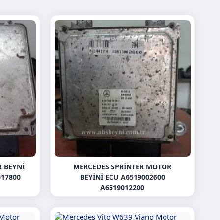
R BEYNI
MERCEDES SPRINTER MOTOR
017800
BEYINI ECU A6519002600
A6519012200