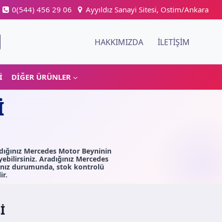
0(544) 456 29 06
Ayyıldız Sanayi Sitesi, Ostim/Ankara
HAKKIMIZDA
İLETIŞIM
I
DIĞER ÜRÜNLER
I
adığınız Mercedes Motor Beyninin
ebilirsiniz. Aradığınız Mercedes
anız durumunda, stok kontrolü
ir.
I