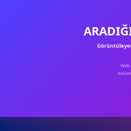
ARADIĞ
Görüntüleye
Web 
bulunm