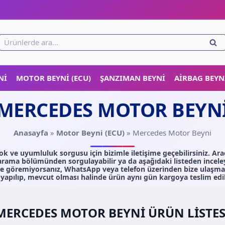
!
Ara:
ARA
NI
MOTOR BEYNI (ECU)
ŞANZIMAN BEYNI
AIRBAG BEYN
MERCEDES MOTOR BEYN
Anasayfa
»
Motor Beyni (ECU)
»
Mercedes Motor Beyni
 ve uyumluluk sorgusu için bizimle iletişime geçebilirsiniz. Ar
arama bölümünden sorgulayabilir ya da aşağıdaki listeden inceley
e göremiyorsanız, WhatsApp veya telefon üzerinden bize ulaşm
yapılıp, mevcut olması halinde ürün aynı gün kargoya teslim edil
MERCEDES MOTOR BEYNI ÜRÜN LISTES