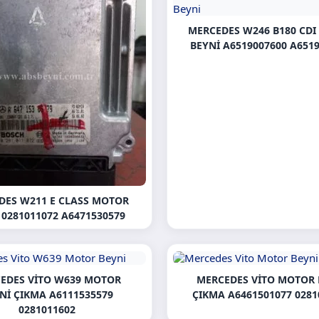
MERCEDES W246 B180 CD
BEYNI A6519007600 A651
DES W211 E CLASS MOTOR
 0281011072 A6471530579
EDES VITO W639 MOTOR
MERCEDES VITO MOTOR 
NI ÇIKMA A6111535579
ÇIKMA A6461501077 0281
0281011602