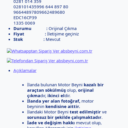
0281 014 359
028101435996 644 897 80
96644897809662489680
EDC16CP39
1335 0069
Durumu :
Orijinal Çıkma
Fiyat :
İletişime geçiniz
Stok :
Mevcut
Açıklamalar
İlanda bulunan Motor Beyni
kazalı bir
araçtan sökülmüş
olup,
orijinal
çıkma
dır,
ikinci el
dir.
İlanda yer alan fotoğraf,
motor
beyninin
kendisine aittir.
İlandaki Motor Beyni
test edilmiştir
ve
sorunsuz bir şekilde çalışmaktadır
.
İade ve değişim hakkı
mevcut olup,
koşulları öğrenmek için
iletişime