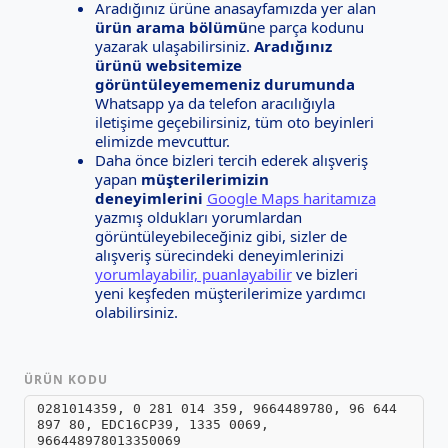
Aradığınız ürüne anasayfamızda yer alan
ürün arama bölümü
ne parça kodunu
yazarak ulaşabilirsiniz.
Aradığınız
ürünü websitemize
görüntüleyememeniz durumunda
Whatsapp ya da telefon aracılığıyla
iletişime geçebilirsiniz, tüm oto beyinleri
elimizde mevcuttur.
Daha önce bizleri tercih ederek alışveriş
yapan
müşterilerimizin
deneyimlerini
Google Maps haritamıza
yazmış oldukları yorumlardan
görüntüleyebileceğiniz gibi, sizler de
alışveriş sürecindeki deneyimlerinizi
yorumlayabilir, puanlayabilir
ve bizleri
yeni keşfeden müşterilerimize yardımcı
olabilirsiniz.
ÜRÜN KODU
0281014359, 0 281 014 359, 9664489780, 96 644
897 80, EDC16CP39, 1335 0069,
966448978013350069