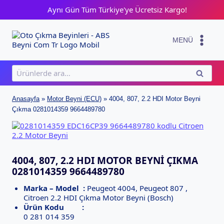
Skip
Aynı Gün Tüm Türkiye'ye Ücretsiz Kargo!
to
content
MENÜ
Ara:
ARA
Anasayfa
»
Motor Beyni (ECU)
»
4004, 807, 2.2 HDI Motor Beyni
Çıkma 0281014359 9664489780
4004, 807, 2.2 HDI MOTOR BEYNI ÇIKMA
0281014359 9664489780
Marka – Model :
Peugeot 4004, Peugeot 807 ,
Citroen 2.2 HDI Çıkma Motor Beyni (Bosch)
Ürün Kodu :
0 281 014 359