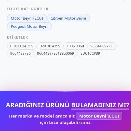
İLGILI KATEGORILER
Motor Beyni (ECU)
Citroen Motor Beyni
Peugeot Motor Beyni
ETIKETLER
0 281 014 359
0281014359
1335 0069
96 644 897 80
9664489780
966448978013350069
EDC16CP39
ARADIĞINIZ ÜRÜNÜ
BULAMADINIZ MI?
Her marka ve model araca ait
Motor Beyni (ECU)
için bize ulaşabilirsiniz.