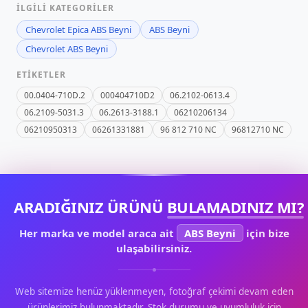
İLGILI KATEGORILER
Chevrolet Epica ABS Beyni
ABS Beyni
Chevrolet ABS Beyni
ETIKETLER
00.0404-710D.2
000404710D2
06.2102-0613.4
06.2109-5031.3
06.2613-3188.1
06210206134
06210950313
06261331881
96 812 710 NC
96812710 NC
ARADIĞINIZ ÜRÜNÜ
BULAMADINIZ MI?
Her marka ve model araca ait
ABS Beyni
için bize
ulaşabilirsiniz.
Web sitemize henüz yüklenmeyen, fotoğraf çekimi devam eden
ürünlerimiz bulunmaktadır. Stok durumu ve uyumluluk için