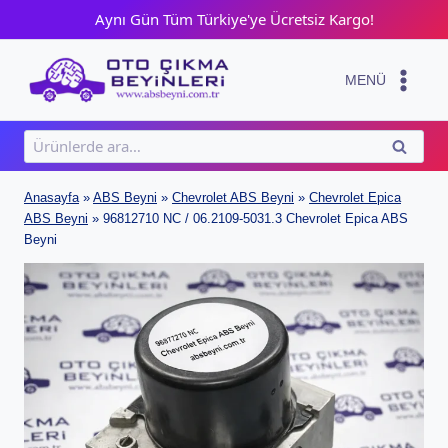
Skip
Aynı Gün Tüm Türkiye'ye Ücretsiz Kargo!
to
content
MENÜ
Ara:
ARA
Anasayfa
»
ABS Beyni
»
Chevrolet ABS Beyni
»
Chevrolet Epica
ABS Beyni
»
96812710 NC / 06.2109-5031.3 Chevrolet Epica ABS
Beyni