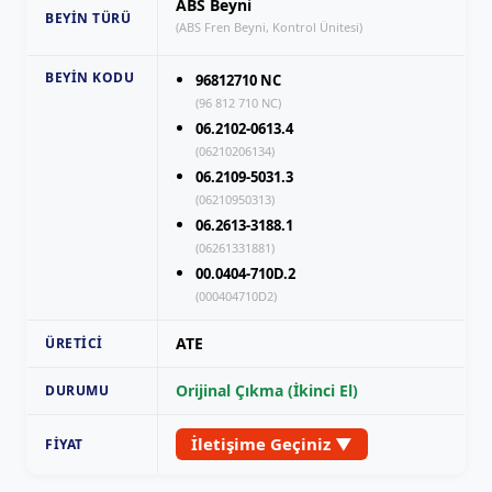
ABS Beyni
BEYIN TÜRÜ
(ABS Fren Beyni, Kontrol Ünitesi)
BEYIN KODU
96812710 NC
(96 812 710 NC)
06.2102-0613.4
(06210206134)
06.2109-5031.3
(06210950313)
06.2613-3188.1
(06261331881)
00.0404-710D.2
(000404710D2)
ATE
ÜRETICI
Orijinal Çıkma (İkinci El)
DURUMU
İletişime Geçiniz ▼
FIYAT