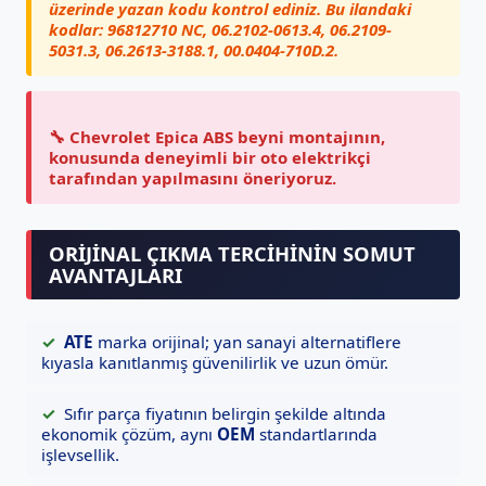
üzerinde yazan kodu kontrol ediniz. Bu ilandaki
kodlar:
96812710 NC
,
06.2102-0613.4
,
06.2109-
5031.3
,
06.2613-3188.1
,
00.0404-710D.2
.
🔧
Chevrolet Epica ABS beyni
montajının,
konusunda deneyimli bir oto elektrikçi
tarafından yapılmasını öneriyoruz.
ORIJINAL ÇIKMA TERCIHININ SOMUT
AVANTAJLARI
✓
ATE
marka orijinal; yan sanayi alternatiflere
kıyasla kanıtlanmış güvenilirlik ve uzun ömür.
✓
Sıfır parça fiyatının belirgin şekilde altında
ekonomik çözüm, aynı
OEM
standartlarında
işlevsellik.