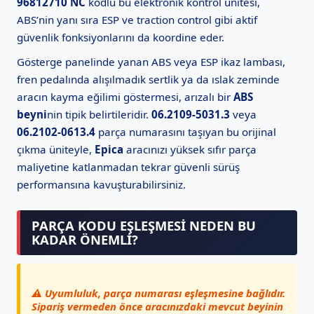
96812710 NC
kodlu bu elektronik kontrol ünitesi,
ABS’nin yanı sıra ESP ve traction control gibi aktif
güvenlik fonksiyonlarını da koordine eder.
Gösterge panelinde yanan ABS veya ESP ikaz lambası,
fren pedalında alışılmadık sertlik ya da ıslak zeminde
aracın kayma eğilimi göstermesi, arızalı bir
ABS
beyni
nin tipik belirtileridir.
06.2109-5031.3
veya
06.2102-0613.4
parça numarasını taşıyan bu orijinal
çıkma üniteyle,
Epica
aracınızı yüksek sıfır parça
maliyetine katlanmadan tekrar güvenli sürüş
performansına kavuşturabilirsiniz.
PARÇA KODU EŞLEŞMESI NEDEN BU
KADAR ÖNEMLI?
⚠ Uyumluluk, parça numarası eşleşmesine bağlıdır.
Sipariş vermeden önce aracınızdaki mevcut beyinin