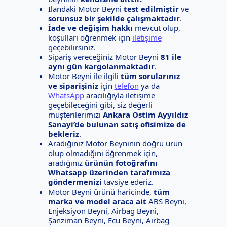
İlandaki Motor Beyni
test edilmiştir
ve
sorunsuz bir şekilde çalışmaktadır
.
İade ve değişim hakkı
mevcut olup,
koşulları öğrenmek için
iletişime
geçebilirsiniz.
Sipariş vereceğiniz Motor Beyni
81 ile
aynı gün kargolanmaktadır
.
Motor Beyni ile ilgili
tüm sorularınız
ve siparişiniz
için
telefon
ya da
WhatsApp
aracılığıyla iletişime
geçebileceğini gibi, siz değerli
müşterilerimizi
Ankara Ostim Ayyıldız
Sanayi’de bulunan satış ofisimize de
bekleriz
.
Aradığınız Motor Beyninin doğru ürün
olup olmadığını öğrenmek için,
aradığınız
ürünün fotoğrafını
Whatsapp üzerinden tarafımıza
göndermenizi
tavsiye ederiz.
Motor Beyni ürünü haricinde,
tüm
marka ve model araca ait
ABS Beyni,
Enjeksiyon Beyni, Airbag Beyni,
Şanzıman Beyni, Ecu Beyni, Airbag