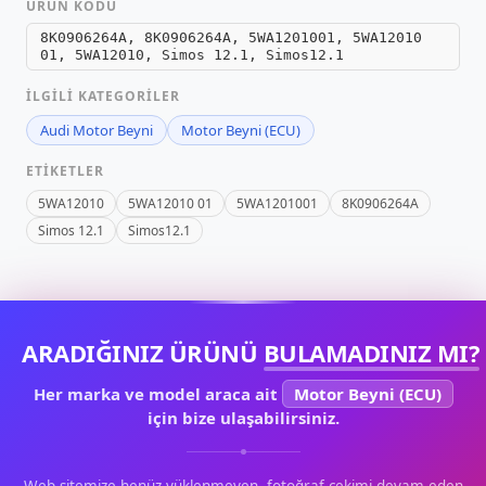
ÜRÜN KODU
8K0906264A, 8K0906264A, 5WA1201001, 5WA12010
01, 5WA12010, Simos 12.1, Simos12.1
İLGILI KATEGORILER
Audi Motor Beyni
Motor Beyni (ECU)
ETIKETLER
5WA12010
5WA12010 01
5WA1201001
8K0906264A
Simos 12.1
Simos12.1
ARADIĞINIZ ÜRÜNÜ
BULAMADINIZ MI?
Her marka ve model araca ait
Motor Beyni (ECU)
için bize ulaşabilirsiniz.