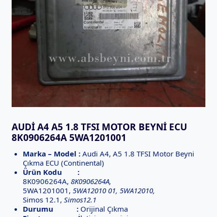
AUDI A4 A5 1.8 TFSI MOTOR BEYNI ECU
8K0906264A 5WA1201001
Marka – Model :
Audi A4, A5 1.8 TFSI Motor Beyni
Çıkma ECU (Continental)
Ürün Kodu :
8K0906264A,
8K0906264A,
5WA1201001,
5WA12010 01, 5WA12010,
Simos 12.1,
Simos12.1
Durumu :
Orijinal Çıkma