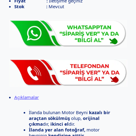
Fiyat :
İletişime geçiniz
Stok :
Mevcut
Açıklamalar
İlanda bulunan Motor Beyni
kazalı bir
araçtan sökülmüş
olup,
orijinal
çıkma
dır,
ikinci el
dir.
İlanda yer alan fotoğraf,
motor
beyninin
kendisine aittir.