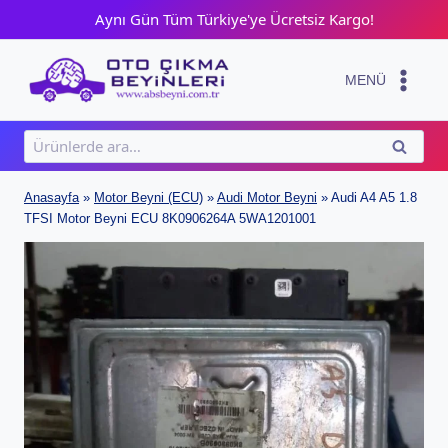
Skip
Aynı Gün Tüm Türkiye'ye Ücretsiz Kargo!
to
content
MENÜ
Ara:
ARA
Anasayfa
»
Motor Beyni (ECU)
»
Audi Motor Beyni
»
Audi A4 A5 1.8
TFSI Motor Beyni ECU 8K0906264A 5WA1201001