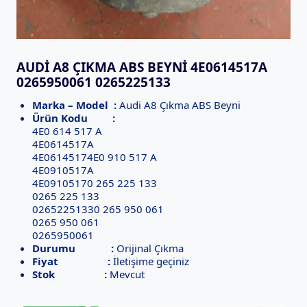
AUDI A8 ÇIKMA ABS BEYNI 4E0614517A
0265950061 0265225133
Marka – Model :
Audi A8 Çıkma ABS Beyni
Ürün Kodu :
4E0 614 517 A
4E0614517A
4E06145174E0 910 517 A
4E0910517A
4E09105170 265 225 133
0265 225 133
02652251330 265 950 061
0265 950 061
0265950061
Durumu :
Orijinal Çıkma
Fiyat :
İletişime geçiniz
Stok :
Mevcut