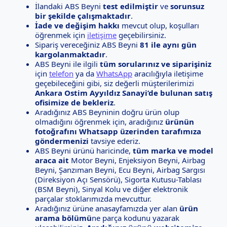
İlandaki ABS Beyni
test edilmiştir
ve
sorunsuz
bir şekilde çalışmaktadır
.
İade ve değişim hakkı
mevcut olup, koşulları
öğrenmek için
iletişime
geçebilirsiniz.
Sipariş vereceğiniz ABS Beyni
81 ile aynı gün
kargolanmaktadır
.
ABS Beyni ile ilgili
tüm sorularınız ve siparişiniz
için
telefon
ya da
WhatsApp
aracılığıyla iletişime
geçebileceğini gibi, siz değerli müşterilerimizi
Ankara Ostim Ayyıldız Sanayi’de bulunan satış
ofisimize de bekleriz
.
Aradığınız ABS Beyninin doğru ürün olup
olmadığını öğrenmek için, aradığınız
ürünün
fotoğrafını Whatsapp üzerinden tarafımıza
göndermenizi
tavsiye ederiz.
ABS Beyni ürünü haricinde,
tüm marka ve model
araca ait
Motor Beyni, Enjeksiyon Beyni, Airbag
Beyni, Şanzıman Beyni, Ecu Beyni, Airbag Sargısı
(Direksiyon Açı Sensörü), Sigorta Kutusu-Tablası
(BSM Beyni), Sinyal Kolu ve diğer elektronik
parçalar stoklarımızda mevcuttur.
Aradığınız ürüne anasayfamızda yer alan
ürün
arama bölümü
ne parça kodunu yazarak