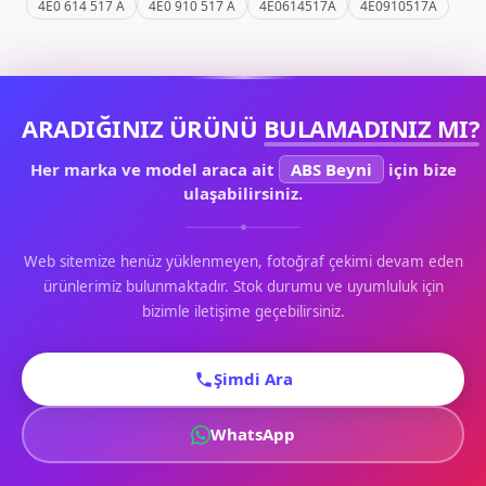
4E0 614 517 A
4E0 910 517 A
4E0614517A
4E0910517A
ARADIĞINIZ ÜRÜNÜ
BULAMADINIZ MI?
Her marka ve model araca ait
ABS Beyni
için bize
ulaşabilirsiniz.
Web sitemize henüz yüklenmeyen, fotoğraf çekimi devam eden
ürünlerimiz bulunmaktadır. Stok durumu ve uyumluluk için
bizimle iletişime geçebilirsiniz.
Şimdi Ara
WhatsApp