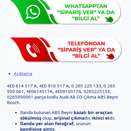
Açıklama
4E0 614 517 A, 4E0 910 517 A, 0 265 225 133, 0 265
950 061, 4E0614517A, 4E0910517A, 0265225133,
0265950061 parça kodlu Audi A8 D3 Çıkma ABS Beyni
Bosch.
İlanda bulunan ABS Beyni
kazalı bir araçtan
sökülmüş
olup,
orijinal çıkma
dır,
ikinci el
dir.
İlanda yer alan fotoğraf,
ürünün
kendisine aittir.