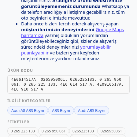
ulaşabilirsiniz.
Aradığınız ürünü websitemize
görüntüleyememeniz durumunda
Whatsapp ya
da telefon aracılığıyla iletişime geçebilirsiniz, tüm
oto beyinleri elimizde mevcuttur.
Daha önce bizleri tercih ederek alışveriş yapan
müşterilerimizin deneyimlerini
Google Maps
haritamıza
yazmış oldukları yorumlardan
görüntüleyebileceğiniz gibi, sizler de alışveriş
sürecindeki deneyimlerinizi
yorumlayabilir,
puanlayabilir
ve bizleri yeni keşfeden
müşterilerimize yardımcı olabilirsiniz.
ÜRÜN KODU
4E0614517A, 0265950061, 0265225133, 0 265 950
061, 0 265 225 133, 4E0 614 517 A, 4E0910517A,
4E0 910 517 A
İLGILI KATEGORILER
Audi A8 ABS Beyni
ABS Beyni
Audi ABS Beyni
ETIKETLER
0 265 225 133
0 265 950 061
0265225133
0265950061