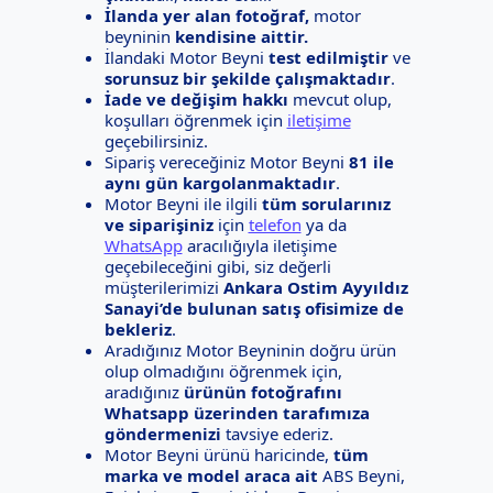
İlanda yer alan fotoğraf,
motor
beyninin
kendisine aittir.
İlandaki Motor Beyni
test edilmiştir
ve
sorunsuz bir şekilde çalışmaktadır
.
İade ve değişim hakkı
mevcut olup,
koşulları öğrenmek için
iletişime
geçebilirsiniz.
Sipariş vereceğiniz Motor Beyni
81 ile
aynı gün kargolanmaktadır
.
Motor Beyni ile ilgili
tüm sorularınız
ve siparişiniz
için
telefon
ya da
WhatsApp
aracılığıyla iletişime
geçebileceğini gibi, siz değerli
müşterilerimizi
Ankara Ostim Ayyıldız
Sanayi’de bulunan satış ofisimize de
bekleriz
.
Aradığınız Motor Beyninin doğru ürün
olup olmadığını öğrenmek için,
aradığınız
ürünün fotoğrafını
Whatsapp üzerinden tarafımıza
göndermenizi
tavsiye ederiz.
Motor Beyni ürünü haricinde,
tüm
marka ve model araca ait
ABS Beyni,