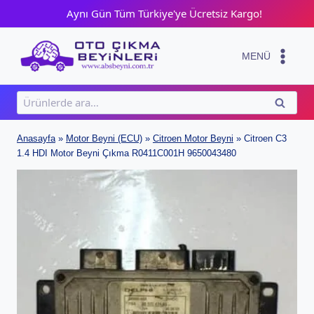
Skip
Aynı Gün Tüm Türkiye'ye Ücretsiz Kargo!
to
content
MENÜ
Ara:
ARA
Anasayfa
»
Motor Beyni (ECU)
»
Citroen Motor Beyni
»
Citroen C3
1.4 HDI Motor Beyni Çıkma R0411C001H 9650043480