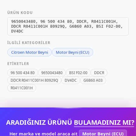
ÜRÜN KODU
9650043480, 96 500 434 80, DDCR, R0411C001H,
DDCR R0411C001H 80929Q, G6B60 A03, BSI F02-00,
DV4DC
İLGILI KATEGORILER
Citroen Motor Beyni
Motor Beyni (ECU)
ETIKETLER
96 500 434 80
9650043480
BSI F02-00
DDCR
DDCR R0411C001H 80929Q
DV4DC
G6B60 A03
R0411C001H
ARADIĞINIZ ÜRÜNÜ
BULAMADINIZ MI?
Her marka ve model araca ait
Motor Beyni (ECU)