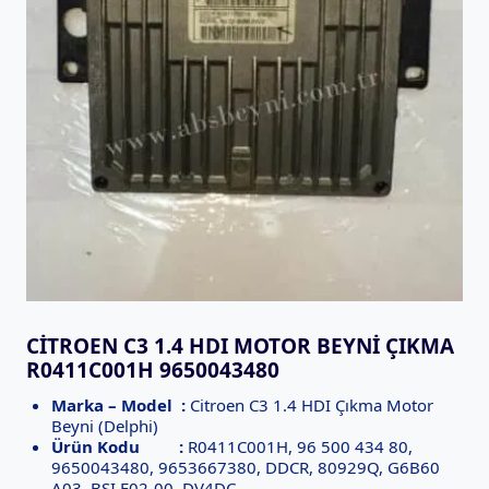
CITROEN C3 1.4 HDI MOTOR BEYNI ÇIKMA
R0411C001H 9650043480
Marka – Model :
Citroen C3 1.4 HDI Çıkma Motor
Beyni (Delphi)
Ürün Kodu :
R0411C001H, 96 500 434 80,
9650043480, 9653667380, DDCR, 80929Q, G6B60
A03, BSI F02-00, DV4DC