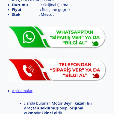
Durumu :
Orijinal Çıkma
Fiyat :
İletişime geçiniz
Stok :
Mevcut
Açıklamalar
İlanda bulunan Motor Beyni
kazalı bir
araçtan sökülmüş
olup,
orijinal
çıkma
dır,
ikinci el
dir.