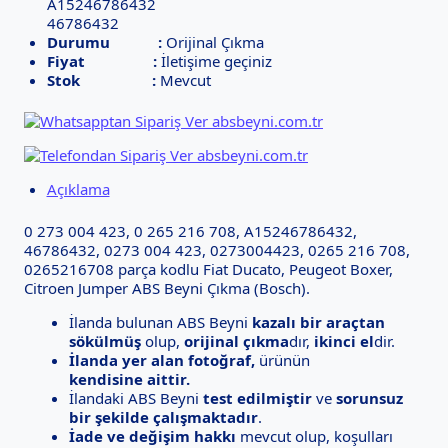
A15246786432
46786432
Durumu :
Orijinal Çıkma
Fiyat :
İletişime geçiniz
Stok :
Mevcut
Açıklama
0 273 004 423, 0 265 216 708, A15246786432,
46786432, 0273 004 423, 0273004423, 0265 216 708,
0265216708 parça kodlu Fiat Ducato, Peugeot Boxer,
Citroen Jumper ABS Beyni Çıkma (Bosch).
İlanda bulunan ABS Beyni
kazalı bir araçtan
sökülmüş
olup,
orijinal çıkma
dır,
ikinci el
dir.
İlanda yer alan fotoğraf,
ürünün
kendisine aittir.
İlandaki ABS Beyni
test edilmiştir
ve
sorunsuz
bir şekilde çalışmaktadır
.
İade ve değişim hakkı
mevcut olup, koşulları