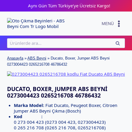
Skip
Aynı Gün Tüm Türkiye'ye Ücretsiz Kargo!
to
content
MENÜ
Ara:
ARA
Anasayfa
»
ABS Beyni
»
Ducato, Boxer, Jumper ABS Beyni
0273004423 0265216708 46786432
DUCATO, BOXER, JUMPER ABS BEYNI
0273004423 0265216708 46786432
Marka Model:
Fiat Ducato, Peugeot Boxer, Citroen
Jumper ABS Beyni Çıkma (Bosch)
Kod :
0 273 004 423 (0273 004 423, 0273004423)
0 265 216 708 (0265 216 708, 0265216708)