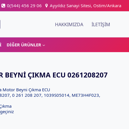
0(544) 456 29 06
Ayyıldız Sanayi Sitesi, Ostim/Ankara
HAKKIMIZDA
İLETIŞIM
I
DIĞER ÜRÜNLER
R BEYNI ÇIKMA ECU 0261208207
ea Motor Beyni Çıkma ECU
207, 0 261 208 207, 1039S05014, ME73H4F023,
 Çıkma
 geçiniz