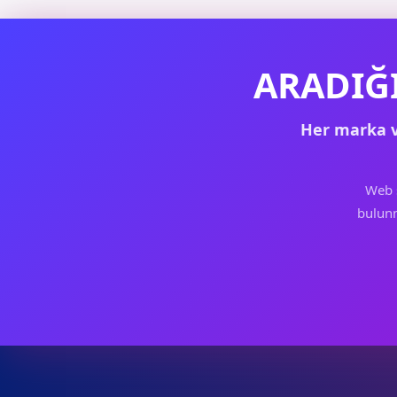
ARADIĞ
Her marka v
Web 
bulunm