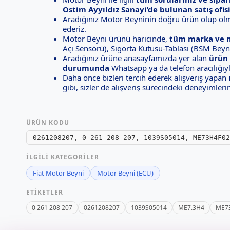
Ostim Ayyıldız Sanayi’de bulunan satış ofis
Aradığınız Motor Beyninin doğru ürün olup olm
ederiz.
Motor Beyni ürünü haricinde,
tüm marka ve m
Açı Sensörü), Sigorta Kutusu-Tablası (BSM Beyni
Aradığınız ürüne anasayfamızda yer alan
ürün
durumunda
Whatsapp ya da telefon aracılığıyla
Daha önce bizleri tercih ederek alışveriş yapan
gibi, sizler de alışveriş sürecindeki deneyimleri
ÜRÜN KODU
0261208207, 0 261 208 207, 1039S05014, ME73H4F02
İLGILI KATEGORILER
Fiat Motor Beyni
Motor Beyni (ECU)
ETIKETLER
0 261 208 207
0261208207
1039S05014
ME7.3H4
ME7