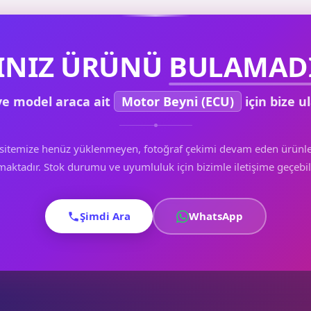
INIZ ÜRÜNÜ
BULAMADI
e model araca ait
Motor Beyni (ECU)
için bize ul
sitemize henüz yüklenmeyen, fotoğraf çekimi devam eden ürünle
aktadır. Stok durumu ve uyumluluk için bizimle iletişime geçebili
Şimdi Ara
WhatsApp