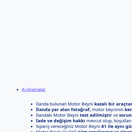
Açıklamalar
İlanda bulunan Motor Beyni
kazalı bir araçt
İlanda yer alan fotoğraf,
motor beyninin
ken
İlandaki Motor Beyni
test edilmiştir
ve
sorun
İade ve değişim hakkı
mevcut olup, koşullar
Sipariş vereceğiniz Motor Beyni
81 ile aynı g
Motor Beyni ile ilgili
tüm sorularınız ve sipari