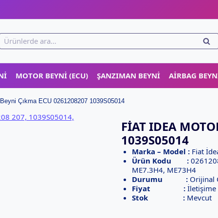
!
Ara:
ARA
NI
MOTOR BEYNI (ECU)
ŞANZIMAN BEYNI
AIRBAG BEYN
r Beyni Çıkma ECU 0261208207 1039S05014
FIAT IDEA MOTO
1039S05014
Marka – Model :
Fiat İd
Ürün Kodu :
0261208
ME7.3H4, ME73H4
Durumu :
Orijinal
Fiyat :
İletişime
Stok :
Mevcut