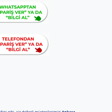
ğini gibi, siz değerli müşterilerimizi
Ankara