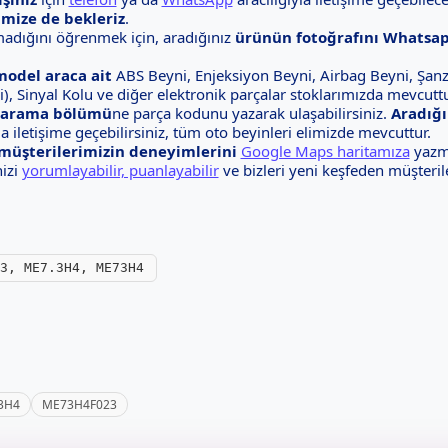
imize de bekleriz
.
adığını öğrenmek için, aradığınız
ürünün fotoğrafını Whatsap
odel araca ait
ABS Beyni, Enjeksiyon Beyni, Airbag Beyni, Şanz
), Sinyal Kolu ve diğer elektronik parçalar stoklarımızda mevcuttu
 arama bölümü
ne parça kodunu yazarak ulaşabilirsiniz.
Aradığ
 iletişime geçebilirsiniz, tüm oto beyinleri elimizde mevcuttur.
müşterilerimizin deneyimlerini
Google Maps haritamıza
yazmı
nizi
yorumlayabilir, puanlayabilir
ve bizleri yeni keşfeden müşterile
3, ME7.3H4, ME73H4
3H4
ME73H4F023