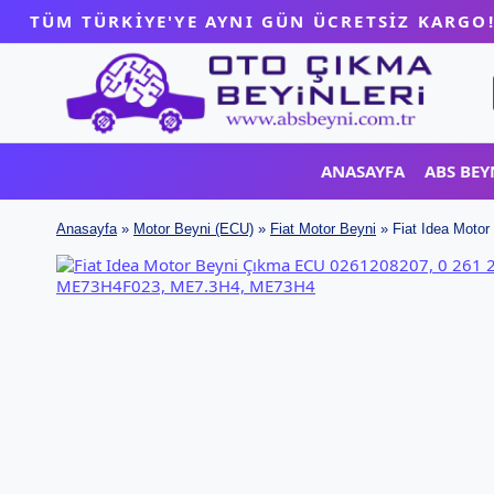
Skip
TÜM TÜRKİYE'YE AYNI GÜN ÜCRETSİZ KARGO
to
content
ANASAYFA
ABS BEY
Anasayfa
»
Motor Beyni (ECU)
»
Fiat Motor Beyni
»
Fiat Idea Moto