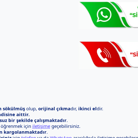
an sökülmüş
olup,
orijinal çıkma
dır,
ikinci el
dir.
disine aittir.
suz bir şekilde çalışmaktadır
.
ı öğrenmek için
iletişime
geçebilirsiniz.
ün kargolanmaktadır
.
şiniz
için
telefon
ya da
WhatsApp
aracılığıyla iletişime geçebilece