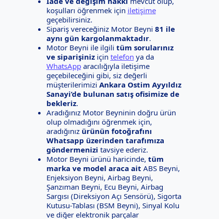
İade ve değişim hakkı
mevcut olup,
koşulları öğrenmek için
iletişime
geçebilirsiniz.
Sipariş vereceğiniz Motor Beyni
81 ile
aynı gün kargolanmaktadır
.
Motor Beyni ile ilgili
tüm sorularınız
ve siparişiniz
için
telefon
ya da
WhatsApp
aracılığıyla iletişime
geçebileceğini gibi, siz değerli
müşterilerimizi
Ankara Ostim Ayyıldız
Sanayi’de bulunan satış ofisimize de
bekleriz
.
Aradığınız Motor Beyninin doğru ürün
olup olmadığını öğrenmek için,
aradığınız
ürünün fotoğrafını
Whatsapp üzerinden tarafımıza
göndermenizi
tavsiye ederiz.
Motor Beyni ürünü haricinde,
tüm
marka ve model araca ait
ABS Beyni,
Enjeksiyon Beyni, Airbag Beyni,
Şanzıman Beyni, Ecu Beyni, Airbag
Sargısı (Direksiyon Açı Sensörü), Sigorta
Kutusu-Tablası (BSM Beyni), Sinyal Kolu
ve diğer elektronik parçalar