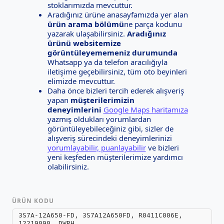
stoklarımızda mevcuttur.
Aradığınız ürüne anasayfamızda yer alan
ürün arama bölümü
ne parça kodunu
yazarak ulaşabilirsiniz.
Aradığınız
ürünü websitemize
görüntüleyememeniz durumunda
Whatsapp ya da telefon aracılığıyla
iletişime geçebilirsiniz, tüm oto beyinleri
elimizde mevcuttur.
Daha önce bizleri tercih ederek alışveriş
yapan
müşterilerimizin
deneyimlerini
Google Maps haritamıza
yazmış oldukları yorumlardan
görüntüleyebileceğiniz gibi, sizler de
alışveriş sürecindeki deneyimlerinizi
yorumlayabilir, puanlayabilir
ve bizleri
yeni keşfeden müşterilerimize yardımcı
olabilirsiniz.
ÜRÜN KODU
3S7A-12A650-FD, 3S7A12A650FD, R0411C006E,
12219090, DWRH