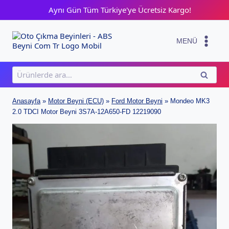
Skip
Aynı Gün Tüm Türkiye'ye Ücretsiz Kargo!
to
content
MENÜ
Ara:
ARA
Anasayfa
»
Motor Beyni (ECU)
»
Ford Motor Beyni
»
Mondeo MK3
2.0 TDCI Motor Beyni 3S7A-12A650-FD 12219090