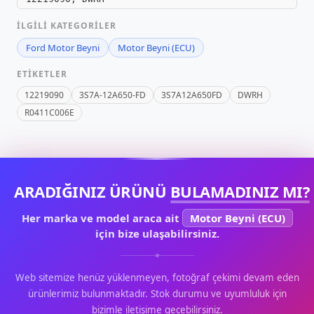
İLGILI KATEGORILER
Ford Motor Beyni
Motor Beyni (ECU)
ETIKETLER
12219090
3S7A-12A650-FD
3S7A12A650FD
DWRH
R0411C006E
ARADIĞINIZ ÜRÜNÜ
BULAMADINIZ MI?
Her marka ve model araca ait
Motor Beyni (ECU)
için bize ulaşabilirsiniz.
Web sitemize henüz yüklenmeyen, fotoğraf çekimi devam eden
ürünlerimiz bulunmaktadır. Stok durumu ve uyumluluk için
bizimle iletişime geçebilirsiniz.