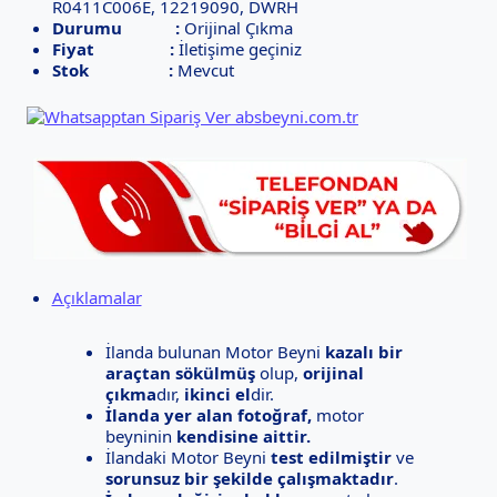
R0411C006E, 12219090, DWRH
Durumu :
Orijinal Çıkma
Fiyat :
İletişime geçiniz
Stok :
Mevcut
Açıklamalar
İlanda bulunan Motor Beyni
kazalı bir
araçtan sökülmüş
olup,
orijinal
çıkma
dır,
ikinci el
dir.
İlanda yer alan fotoğraf,
motor
beyninin
kendisine aittir.
İlandaki Motor Beyni
test edilmiştir
ve
sorunsuz bir şekilde çalışmaktadır
.