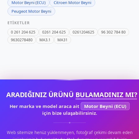
Motor Beyni (ECU)
Citroen Motor Beyni
Peugeot Motor Beyni
ETIKETLER
0 261 204 625
0261 204 625
0261204625
96 302 784 80
9630278480
MA3.1
MA31
ARADIĞINIZ ÜRÜNÜ
BULAMADINIZ MI?
Her marka ve model araca ait
Motor Beyni (ECU)
için bize ulaşabilirsiniz.
Web sitemize henüz yüklenmeyen, fotoğraf çekimi devam eden