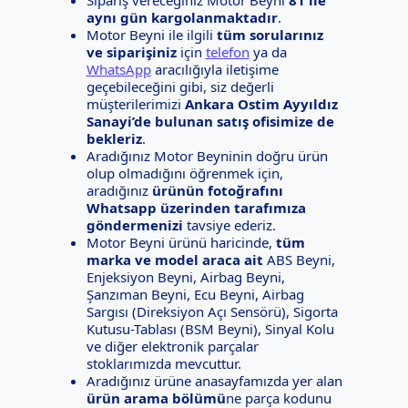
aynı gün kargolanmaktadır
.
Motor Beyni ile ilgili
tüm sorularınız
ve siparişiniz
için
telefon
ya da
WhatsApp
aracılığıyla iletişime
geçebileceğini gibi, siz değerli
müşterilerimizi
Ankara Ostim Ayyıldız
Sanayi’de bulunan satış ofisimize de
bekleriz
.
Aradığınız Motor Beyninin doğru ürün
olup olmadığını öğrenmek için,
aradığınız
ürünün fotoğrafını
Whatsapp üzerinden tarafımıza
göndermenizi
tavsiye ederiz.
Motor Beyni ürünü haricinde,
tüm
marka ve model araca ait
ABS Beyni,
Enjeksiyon Beyni, Airbag Beyni,
Şanzıman Beyni, Ecu Beyni, Airbag
Sargısı (Direksiyon Açı Sensörü), Sigorta
Kutusu-Tablası (BSM Beyni), Sinyal Kolu
ve diğer elektronik parçalar
stoklarımızda mevcuttur.
Aradığınız ürüne anasayfamızda yer alan
ürün arama bölümü
ne parça kodunu