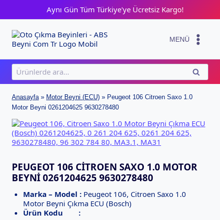
Skip
Aynı Gün Tüm Türkiye'ye Ücretsiz Kargo!
to
content
MENÜ
Ara:
ARA
Anasayfa
»
Motor Beyni (ECU)
»
Peugeot 106 Citroen Saxo 1.0
Motor Beyni 0261204625 9630278480
PEUGEOT 106 CITROEN SAXO 1.0 MOTOR
BEYNI 0261204625 9630278480
Marka – Model :
Peugeot 106, Citroen Saxo 1.0
Motor Beyni Çıkma ECU (Bosch)
Ürün Kodu :