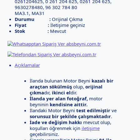
0261204625, 0 261 204 625, 0261 204 625,
9630278480, 96 302 784 80
MA3.1, MA31
Durumu :
Orijinal Çıkma
Fiyat :
İletişime geçiniz
Stok :
Mevcut
Açıklamalar
İlanda bulunan Motor Beyni
kazalı bir
araçtan sökülmüş
olup,
orijinal
çıkma
dır,
ikinci el
dir.
İlanda yer alan fotoğraf,
motor
beyninin
kendisine aittir.
İlandaki Motor Beyni
test edilmiştir
ve
sorunsuz bir şekilde çalışmaktadır
.
İade ve değişim hakkı
mevcut olup,
koşulları öğrenmek için
iletişime
geçebilirsiniz.
Sipariş vereceğiniz Motor Beyni
81 ile