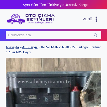
Skip
Aynı Gün Tüm Türkiye'ye Ücretsiz Kargo!
to
content
MENÜ
Ara:
ARA
Anasayfa
»
ABS Beyni
»
0265956416 2265106527 Berlingo / Partner
/ Rifter ABS Beyni