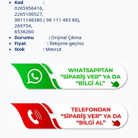
Kod :
0265956416,
2265106527,
9811148380 ( 98 111 483 80),
269754,
6538260
Durumu :
Orijinal Çıkma
Fiyat :
İletişime geçiniz
Stok :
Mevcut