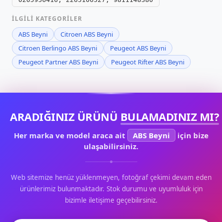
İLGILI KATEGORILER
ABS Beyni
Citroen ABS Beyni
Citroen Berlingo ABS Beyni
Peugeot ABS Beyni
Peugeot Partner ABS Beyni
Peugeot Rifter ABS Beyni
ARADIĞINIZ ÜRÜNÜ
BULAMADINIZ MI?
Her marka ve model araca ait
ABS Beyni
için bize
ulaşabilirsiniz.
Web sitemize henüz yüklenmeyen, fotoğraf çekimi devam eden
ürünlerimiz bulunmaktadır. Stok durumu ve uyumluluk için
bizimle iletişime geçebilirsiniz.