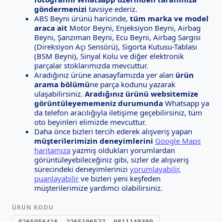
göndermenizi
tavsiye ederiz.
ABS Beyni ürünü haricinde,
tüm marka ve model
araca ait
Motor Beyni, Enjeksiyon Beyni, Airbag
Beyni, Şanzıman Beyni, Ecu Beyni, Airbag Sargısı
(Direksiyon Açı Sensörü), Sigorta Kutusu-Tablası
(BSM Beyni), Sinyal Kolu ve diğer elektronik
parçalar stoklarımızda mevcuttur.
Aradığınız ürüne anasayfamızda yer alan
ürün
arama bölümü
ne parça kodunu yazarak
ulaşabilirsiniz.
Aradığınız ürünü websitemize
görüntüleyememeniz durumunda
Whatsapp ya
da telefon aracılığıyla iletişime geçebilirsiniz, tüm
oto beyinleri elimizde mevcuttur.
Daha önce bizleri tercih ederek alışveriş yapan
müşterilerimizin deneyimlerini
Google Maps
haritamıza
yazmış oldukları yorumlardan
görüntüleyebileceğiniz gibi, sizler de alışveriş
sürecindeki deneyimlerinizi
yorumlayabilir,
puanlayabilir
ve bizleri yeni keşfeden
müşterilerimize yardımcı olabilirsiniz.
ÜRÜN KODU
0265956416, 2265106527, 9811148380