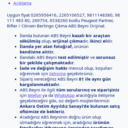
Açıklama
Uygun fiyat 0265956416, 2265106527, 9811148380, 98
111 483 80, 269754, 6538260 kodlu Peugeot Partner,
Rifter / Citroen Berlingo Çıkma ABS Beyni Orijinal.
İlanda bulunan ABS Beyni
kazalı bir araçtan
sökülmüş
olup,
orijinal çıkma
dır,
ikinci el
dir.
İlanda yer alan fotoğraf,
ürünün
kendisine aittir.
İlandaki ABS Beyni
test edilmiştir
ve
sorunsuz
bir şekilde çalışmaktadır
.
İade ve değişim hakkı
mevcut olup, koşulları
öğrenmek için
iletişime
geçebilirsiniz.
Sipariş vereceğiniz ABS Beyni
81 ile aynı gün
kargolanmaktadır
.
ABS Beyni ile ilgili
tüm sorularınız ve siparişiniz
için
telefon
ya da
WhatsApp
aracılığıyla iletişime
geçebileceğini gibi, siz değerli müşterilerimizi
Ankara Ostim Ayyıldız Sanayi’de bulunan satış
ofisimize de bekleriz
.
Aradığınız ABS Beyninin doğru ürün olup
olmadığını öğrenmek için, aradığınız
ürünün
fotoğrafını Whatsapp üzerinden tarafımıza