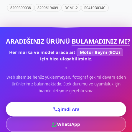
8200399038
8200619409
DCM1.2
R0410B034C
ARADIĞINIZ ÜRÜNÜ
BULAMADINIZ MI?
Her marka ve model araca ait
Motor Beyni (ECU)
için bize ulaşabilirsiniz.
Web sitemize henüz yüklenmeyen, fotoğraf çekimi devam eden
ürünlerimiz bulunmaktadır. Stok durumu ve uyumluluk için
bizimle iletişime geçebilirsiniz.
Şimdi Ara
WhatsApp