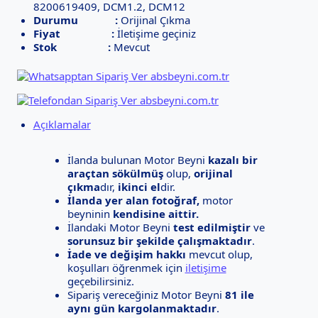
8200619409, DCM1.2, DCM12
Durumu :
Orijinal Çıkma
Fiyat :
İletişime geçiniz
Stok :
Mevcut
Açıklamalar
İlanda bulunan Motor Beyni
kazalı bir
araçtan sökülmüş
olup,
orijinal
çıkma
dır,
ikinci el
dir.
İlanda yer alan fotoğraf,
motor
beyninin
kendisine aittir.
İlandaki Motor Beyni
test edilmiştir
ve
sorunsuz bir şekilde çalışmaktadır
.
İade ve değişim hakkı
mevcut olup,
koşulları öğrenmek için
iletişime
geçebilirsiniz.
Sipariş vereceğiniz Motor Beyni
81 ile
aynı gün kargolanmaktadır
.