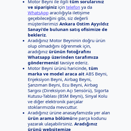
Motor Beyni ile ilgili
tüm sorularınız
ve siparişiniz
için
telefon
ya da
WhatsApp
aracılığıyla iletişime
geçebileceğini gibi, siz değerli
müşterilerimizi
Ankara Ostim Ayyıldız
Sanayi’de bulunan satış ofisimize de
bekleriz
.
Aradığınız Motor Beyninin doğru ürün
olup olmadığını öğrenmek için,
aradığınız
ürünün fotoğrafını
Whatsapp üzerinden tarafımıza
göndermenizi
tavsiye ederiz.
Motor Beyni ürünü haricinde,
tüm
marka ve model araca ait
ABS Beyni,
Enjeksiyon Beyni, Airbag Beyni,
Şanzıman Beyni, Ecu Beyni, Airbag
Sargısı (Direksiyon Açı Sensörü), Sigorta
Kutusu-Tablası (BSM Beyni), Sinyal Kolu
ve diğer elektronik parçalar
stoklarımızda mevcuttur.
Aradığınız ürüne anasayfamızda yer alan
ürün arama bölümü
ne parça kodunu
yazarak ulaşabilirsiniz.
Aradığınız
ürünü websitemize