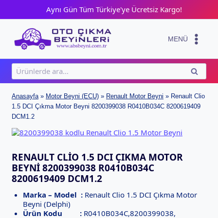
Skip
Aynı Gün Tüm Türkiye'ye Ücretsiz Kargo!
to
content
MENÜ
Ara:
ARA
Anasayfa
»
Motor Beyni (ECU)
»
Renault Motor Beyni
»
Renault Clio
1.5 DCI Çıkma Motor Beyni 8200399038 R0410B034C 8200619409
DCM1.2
RENAULT CLIO 1.5 DCI ÇIKMA MOTOR
BEYNI 8200399038 R0410B034C
8200619409 DCM1.2
Marka – Model :
Renault Clio 1.5 DCI Çıkma Motor
Beyni (Delphi)
Ürün Kodu :
R0410B034C,8200399038,