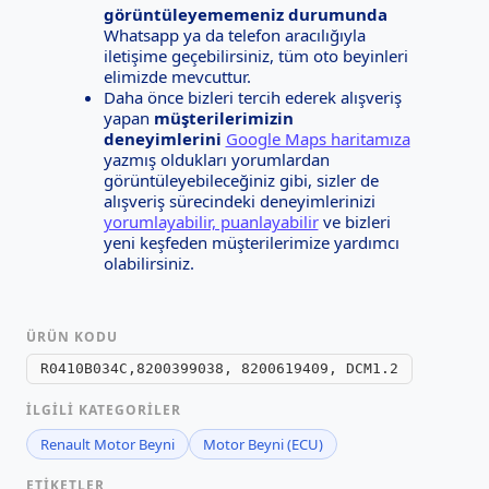
görüntüleyememeniz durumunda
Whatsapp ya da telefon aracılığıyla
iletişime geçebilirsiniz, tüm oto beyinleri
elimizde mevcuttur.
Daha önce bizleri tercih ederek alışveriş
yapan
müşterilerimizin
deneyimlerini
Google Maps haritamıza
yazmış oldukları yorumlardan
görüntüleyebileceğiniz gibi, sizler de
alışveriş sürecindeki deneyimlerinizi
yorumlayabilir, puanlayabilir
ve bizleri
yeni keşfeden müşterilerimize yardımcı
olabilirsiniz.
ÜRÜN KODU
R0410B034C,8200399038, 8200619409, DCM1.2
İLGILI KATEGORILER
Renault Motor Beyni
Motor Beyni (ECU)
ETIKETLER