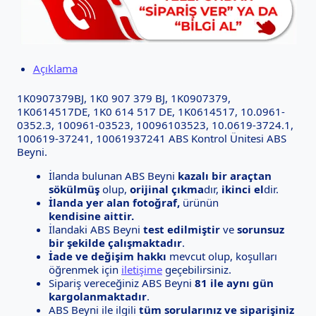
Açıklama
1K0907379BJ, 1K0 907 379 BJ, 1K0907379,
1K0614517DE, 1K0 614 517 DE, 1K0614517, 10.0961-
0352.3, 100961-03523, 10096103523, 10.0619-3724.1,
100619-37241, 10061937241 ABS Kontrol Ünitesi ABS
Beyni.
İlanda bulunan ABS Beyni
kazalı bir araçtan
sökülmüş
olup,
orijinal çıkma
dır,
ikinci el
dir.
İlanda yer alan fotoğraf,
ürünün
kendisine aittir.
İlandaki ABS Beyni
test edilmiştir
ve
sorunsuz
bir şekilde çalışmaktadır
.
İade ve değişim hakkı
mevcut olup, koşulları
öğrenmek için
iletişime
geçebilirsiniz.
Sipariş vereceğiniz ABS Beyni
81 ile aynı gün
kargolanmaktadır
.
ABS Beyni ile ilgili
tüm sorularınız ve siparişiniz