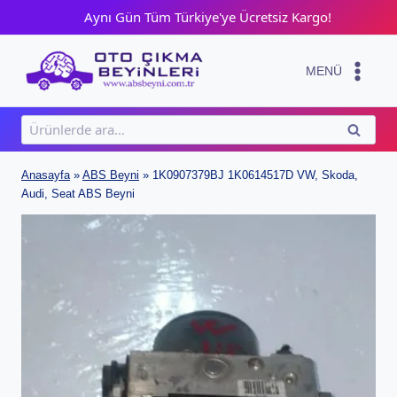
Skip
Aynı Gün Tüm Türkiye'ye Ücretsiz Kargo!
to
content
MENÜ
Ara:
ARA
Anasayfa
»
ABS Beyni
»
1K0907379BJ 1K0614517D VW, Skoda,
Audi, Seat ABS Beyni