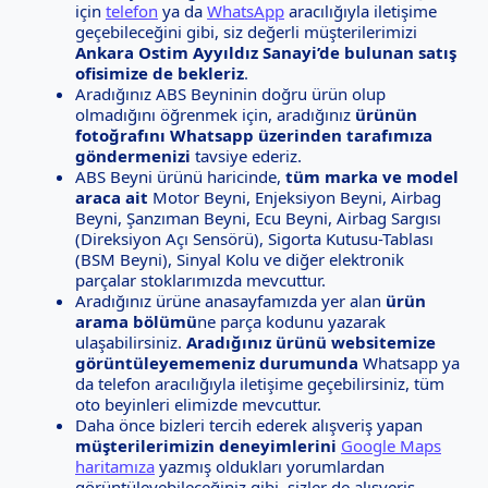
için
telefon
ya da
WhatsApp
aracılığıyla iletişime
geçebileceğini gibi, siz değerli müşterilerimizi
Ankara Ostim Ayyıldız Sanayi’de bulunan satış
ofisimize de bekleriz
.
Aradığınız ABS Beyninin doğru ürün olup
olmadığını öğrenmek için, aradığınız
ürünün
fotoğrafını Whatsapp üzerinden tarafımıza
göndermenizi
tavsiye ederiz.
ABS Beyni ürünü haricinde,
tüm marka ve model
araca ait
Motor Beyni, Enjeksiyon Beyni, Airbag
Beyni, Şanzıman Beyni, Ecu Beyni, Airbag Sargısı
(Direksiyon Açı Sensörü), Sigorta Kutusu-Tablası
(BSM Beyni), Sinyal Kolu ve diğer elektronik
parçalar stoklarımızda mevcuttur.
Aradığınız ürüne anasayfamızda yer alan
ürün
arama bölümü
ne parça kodunu yazarak
ulaşabilirsiniz.
Aradığınız ürünü websitemize
görüntüleyememeniz durumunda
Whatsapp ya
da telefon aracılığıyla iletişime geçebilirsiniz, tüm
oto beyinleri elimizde mevcuttur.
Daha önce bizleri tercih ederek alışveriş yapan
müşterilerimizin deneyimlerini
Google Maps
haritamıza
yazmış oldukları yorumlardan
görüntüleyebileceğiniz gibi, sizler de alışveriş