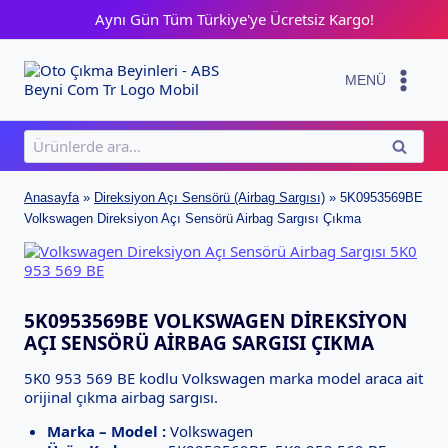
Skip
Aynı Gün Tüm Türkiye'ye Ücretsiz Kargo!
to
content
MENÜ
Ara:
ARA
Anasayfa
»
Direksiyon Açı Sensörü (Airbag Sargısı)
»
5K0953569BE
Volkswagen Direksiyon Açı Sensörü Airbag Sargısı Çıkma
5K0953569BE VOLKSWAGEN DIREKSIYON
AÇI SENSÖRÜ AIRBAG SARGISI ÇIKMA
5K0 953 569 BE kodlu Volkswagen marka model araca ait
orijinal çıkma airbag sargısı.
Marka – Model :
Volkswagen