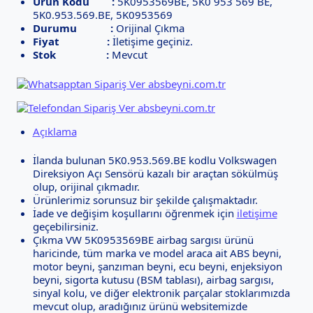
Ürün Kodu :
5K0953569BE, 5K0 953 569 BE,
5K0.953.569.BE, 5K0953569
Durumu :
Orijinal Çıkma
Fiyat :
İletişime geçiniz.
Stok :
Mevcut
Açıklama
İlanda bulunan 5K0.953.569.BE kodlu Volkswagen
Direksiyon Açı Sensörü kazalı bir araçtan sökülmüş
olup, orijinal çıkmadır.
Ürünlerimiz sorunsuz bir şekilde çalışmaktadır.
İade ve değişim koşullarını öğrenmek için
iletişime
geçebilirsiniz.
Çıkma VW 5K0953569BE airbag sargısı ürünü
haricinde, tüm marka ve model araca ait ABS beyni,
motor beyni, şanzıman beyni, ecu beyni, enjeksiyon
beyni, sigorta kutusu (BSM tablası), airbag sargısı,
sinyal kolu, ve diğer elektronik parçalar stoklarımızda
mevcut olup, aradığınız ürünü websitemizde