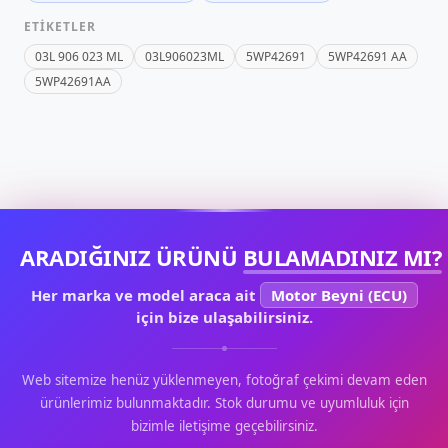
ETIKETLER
03L 906 023 ML
03L906023ML
5WP42691
5WP42691 AA
5WP42691AA
ARADIĞINIZ ÜRÜNÜ
BULAMADINIZ MI?
Her marka ve model araca ait
Motor Beyni (ECU)
için bize ulaşabilirsiniz.
Web sitemize henüz yüklenmeyen, fotoğraf çekimi devam eden
ürünlerimiz bulunmaktadır. Stok durumu ve uyumluluk için
bizimle iletişime geçebilirsiniz.