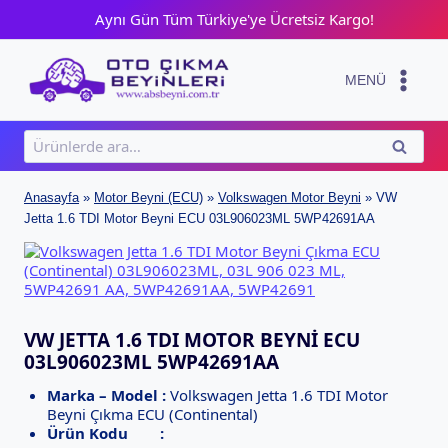
Skip
Aynı Gün Tüm Türkiye'ye Ücretsiz Kargo!
to
content
MENÜ
Ara:
ARA
Anasayfa
»
Motor Beyni (ECU)
»
Volkswagen Motor Beyni
»
VW
Jetta 1.6 TDI Motor Beyni ECU 03L906023ML 5WP42691AA
VW JETTA 1.6 TDI MOTOR BEYNI ECU
03L906023ML 5WP42691AA
Marka – Model :
Volkswagen Jetta 1.6 TDI Motor
Beyni Çıkma ECU (Continental)
Ürün Kodu :