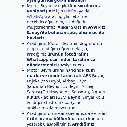
Motor Beyni ile ilgili
tüm sorularınız
ve siparişiniz
için
telefon
ya da
WhatsApp
aracılığıyla iletişime
geçebileceğini gibi, siz değerli
müşterilerimizi
Ankara Ostim Ayyıldız
Sanayi’de bulunan satış ofisimize de
bekleriz
.
Aradığınız Motor Beyninin doğru ürün
olup olmadığını öğrenmek için,
aradığınız
ürünün fotoğrafını
Whatsapp üzerinden tarafımıza
göndermenizi
tavsiye ederiz.
Motor Beyni ürünü haricinde,
tüm
marka ve model araca ait
ABS Beyni,
Enjeksiyon Beyni, Airbag Beyni,
Şanzıman Beyni, Ecu Beyni, Airbag
Sargısı (Direksiyon Açı Sensörü), Sigorta
Kutusu-Tablası (BSM Beyni), Sinyal Kolu
ve diğer elektronik parçalar
stoklarımızda mevcuttur.
Aradığınız ürüne anasayfamızda yer alan
ürün arama bölümü
ne parça kodunu
yazarak ulaşabilirsiniz.
Aradığınız