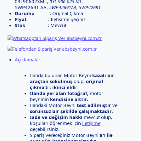
03L906023ML,
03L 906 023 ML,
5WP42691 AA,
5WP42691AA, 5WP42691
Durumu :
Orijinal Çıkma
Fiyat :
İletişime geçiniz
Stok :
Mevcut
Açıklamalar
İlanda bulunan Motor Beyni
kazalı bir
araçtan sökülmüş
olup,
orijinal
çıkma
dır,
ikinci el
dir.
İlanda yer alan fotoğraf,
motor
beyninin
kendisine aittir.
İlandaki Motor Beyni
test edilmiştir
ve
sorunsuz bir şekilde çalışmaktadır
.
İade ve değişim hakkı
mevcut olup,
koşulları öğrenmek için
iletişime
geçebilirsiniz.
Sipariş vereceğiniz Motor Beyni
81 ile
aynı gün kargolanmaktadır
.