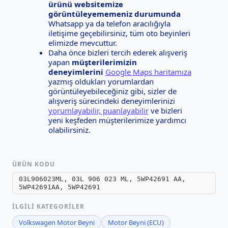
ürünü websitemize
görüntüleyememeniz durumunda
Whatsapp ya da telefon aracılığıyla
iletişime geçebilirsiniz, tüm oto beyinleri
elimizde mevcuttur.
Daha önce bizleri tercih ederek alışveriş
yapan
müşterilerimizin
deneyimlerini
Google Maps haritamıza
yazmış oldukları yorumlardan
görüntüleyebileceğiniz gibi, sizler de
alışveriş sürecindeki deneyimlerinizi
yorumlayabilir, puanlayabilir
ve bizleri
yeni keşfeden müşterilerimize yardımcı
olabilirsiniz.
ÜRÜN KODU
03L906023ML, 03L 906 023 ML, 5WP42691 AA,
5WP42691AA, 5WP42691
İLGILI KATEGORILER
Volkswagen Motor Beyni
Motor Beyni (ECU)