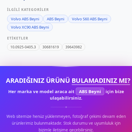
İLGILI KATEGORILER
Volvo ABS Beyni
ABS Beyni
Volvo S60 ABS Beyni
Volvo XC90 ABS Beyni
ETIKETLER
10.0925-0405.3
30681619
39643982
ARADIĞINIZ ÜRÜNÜ
BULAMADINIZ MI?
Her marka ve model araca ait
ABS Beyni
için bize
ulaşabilirsiniz.
Web sitemize henüz yüklenmeyen, fotoğraf çekimi devam eden
ürünlerimiz bulunmaktadır. Stok durumu ve uyumluluk için
bizimle iletişime geçebilirsiniz.