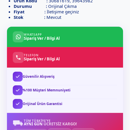
Ürün Kodu :
30681619, 39643982
Durumu :
Orijinal Çıkma
Fiyat :
İletişime geçiniz
Stok :
Mevcut
WHATSAPP
Sipariş Ver / Bilgi Al
TELEFON
Sipariş Ver / Bilgi Al
Güvenilir Alışveriş
%100 Müşteri Memnuniyeti
Orijinal Ürün Garantisi
TÜM TÜRKIYE’YE
AYNI GÜN
ÜCRETSİZ KARGO!