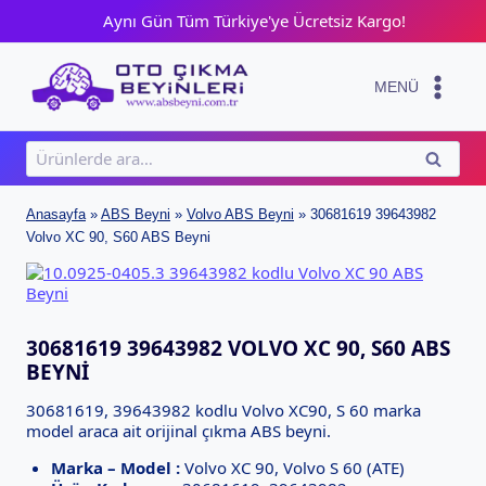
Skip
Aynı Gün Tüm Türkiye'ye Ücretsiz Kargo!
to
content
MENÜ
Ara:
ARA
Anasayfa
»
ABS Beyni
»
Volvo ABS Beyni
»
30681619 39643982
Volvo XC 90, S60 ABS Beyni
30681619 39643982 VOLVO XC 90, S60 ABS
BEYNI
30681619, 39643982 kodlu Volvo XC90, S 60 marka
model araca ait orijinal çıkma ABS beyni.
Marka – Model :
Volvo XC 90, Volvo S 60 (ATE)