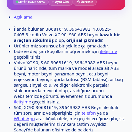
⚡ Aynı Gün
📦 Ücretsiz
AKTİF KAMPANYA
Açıklama
İlanda bulunan 30681619, 39643982, 10.0925-
0405.3 kodlu Volvo XC 90, S60 ABS beyni
kazalı bir
araçtan sökülmüş
olup,
orijinal çıkma
dır.
Ürünlerimiz sorunsuz bir şekilde çalışmaktadır.
İade ve değişim koşullarını öğrenmek için
iletişime
geçebilirsiniz.
Volvo XC 90, S 60 30681619, 39643982 ABS beyni
ürünü haricinde, tüm marka ve model araca ait ABS
beyni, motor beyni, şanzıman beyni, ecu beyni,
enjeksiyon beyni, sigorta kutusu (BSM tablası), airbag
sargısı, sinyal kolu, ve diğer elektronik parçalar
stoklarımızda mevcut olup, aradığınız ürünü
websitemizde görüntüleyememeniz durumunda
iletişime
geçebilirsiniz.
S60, XC90 30681619, 39643982 ABS Beyni ile ilgili
tüm sorularınız ve siparişiniz için
telefon
ya da
WhatsApp
aracılığıyla iletişime geçebileceğiniz gibi, siz
değerli müşterilerimizi Ankara Ostim Ayyıldız
Sanayi’de bulunan ofisimize de bekleriz.