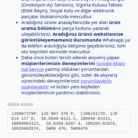
(Direksiyon Açı Sensörü), Sigorta Kutusu-Tablası
(BSM Beyni), Sinyal Kolu ve diğer elektronik
parçalar stoklarımızda mevcuttur.
Aradığınız ürüne anasayfamızda yer alan
ürün
arama bölümü
ne parça kodunu yazarak
ulaşabilirsiniz.
Aradığınız ürünü websitemize
görüntüleyememeniz durumunda
Whatsapp ya
da telefon aracılığıyla iletişime geçebilirsiniz, tüm
oto beyinleri elimizde mevcuttur.
Daha önce bizleri tercih ederek alışveriş yapan
müşterilerimizin deneyimlerini
Google Maps
haritamıza
yazmış oldukları yorumlardan
görüntüleyebileceğiniz gibi, sizler de alışveriş
sürecindeki deneyimlerinizi
yorumlayabilir,
puanlayabilir
ve bizleri yeni keşfeden
müşterilerimize yardımcı olabilirsiniz.
ÜRÜN KODU
1JO907379P, 1JO 907 379 P, 1J0614117D, 1J0
614 117 D, 10.0949-0331.3, 100949-03313,
10094903313, 10.0204-0207.4, 100204-02074,
10020402074, 5WK8 476, 5WK8476