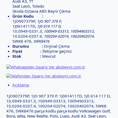
Audi A3, TT
Seat Leon, Toledo
Skoda Octavia ABS Beyni Çıkma
Ürün Kodu :
1JO907379P,
1JO 907 379 P,
1J0614117D,
1J0 614 117 D,
10.0949-0331.3,
100949-03313, 10094903313,
10.0204-0207.4,
100204-02074, 10020402074,
5WK8 476,
5WK8476
Durumu :
Orijinal Çıkma
Fiyat :
İletişime geçiniz
Stok :
Mevcut
Açıklama
1JO907379P, 1JO 907 379 P, 1J0614117D, 1J0 614 117 D,
10.0949-0331.3, 100949-03313, 10094903313,
10.0204-0207.4, 100204-02074, 10020402074, 5WK8
476, 5WK8476 parça kodlu parça kodlu Volkswagen Golf,
Bora, Jetta, New Beetle, Polo, Lupo, Audi A3, Seat Leon,