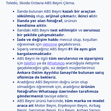
Toledo, Skoda Octavia ABS Beyni Çıkma.
İlanda bulunan ABS Beyni
kazalı bir araçtan
sökülmüş
olup,
orijinal çıkma
dır,
ikinci el
dir.
İlanda yer alan fotoğraf,
ürünün
kendisine aittir.
İlandaki ABS Beyni
test edilmiştir
ve
sorunsuz
bir şekilde çalışmaktadır
.
İade ve değişim hakkı
mevcut olup, koşulları
öğrenmek için
iletişime
geçebilirsiniz.
Sipariş vereceğiniz ABS Beyni
81 ile aynı gün
kargolanmaktadır
.
ABS Beyni ile ilgili
tüm sorularınız ve siparişiniz
için
telefon
ya da
WhatsApp
aracılığıyla iletişime
geçebileceğini gibi, siz değerli müşterilerimizi
Ankara Ostim Ayyıldız Sanayi’de bulunan satış
ofisimize de bekleriz
.
Aradığınız ABS Beyninin doğru ürün olup
olmadığını öğrenmek için, aradığınız
ürünün
fotoğrafını Whatsapp üzerinden tarafımıza
göndermenizi
tavsiye ederiz.
ABS Beyni ürünü haricinde,
tüm marka ve model
araca ait
Motor Beyni, Enjeksiyon Beyni, Airbag
Beyni, Şanzıman Beyni, Ecu Beyni, Airbag Sargısı