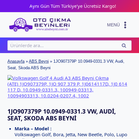
Skip
Aynı Gün Tüm Türkiye'ye Ücretsiz Kargo!
to
content
MENÜ
Ara:
ARA
Anasayfa
»
ABS Beyni
»
1JO907379P 10.0949-0331.3 VW, Audi,
Seat, Skoda ABS Beyni
1JO907379P 10.0949-0331.3 VW, AUDI,
SEAT, SKODA ABS BEYNI
Marka – Model :
Volkswagen Golf, Bora, Jetta, New Beetle, Polo, Lupo