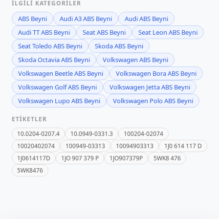
İLGILI KATEGORILER
ABS Beyni
Audi A3 ABS Beyni
Audi ABS Beyni
Audi TT ABS Beyni
Seat ABS Beyni
Seat Leon ABS Beyni
Seat Toledo ABS Beyni
Skoda ABS Beyni
Skoda Octavia ABS Beyni
Volkswagen ABS Beyni
Volkswagen Beetle ABS Beyni
Volkswagen Bora ABS Beyni
Volkswagen Golf ABS Beyni
Volkswagen Jetta ABS Beyni
Volkswagen Lupo ABS Beyni
Volkswagen Polo ABS Beyni
ETIKETLER
10.0204-0207.4
10.0949-0331.3
100204-02074
10020402074
100949-03313
10094903313
1J0 614 117 D
1J0614117D
1JO 907 379 P
1JO907379P
5WK8 476
5WK8476