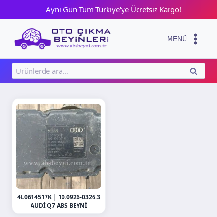
Skip
Aynı Gün Tüm Türkiye'ye Ücretsiz Kargo!
to
content
MENÜ
Ara:
ARA
4L0614517K | 10.0926-0326.3
AUDI Q7 ABS BEYNI