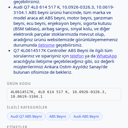
geçebilirsiniz.
Audi Q7 4L0 614 517 K, 10.0926-0326.3, 10.0619-
3104.1 ABS beyni ürünü haricinde, tüm marka ve
model araca ait ABS beyni, motor beyni, şanzıman
beyni, ecu beyni, enjeksiyon beyni, sigorta kutusu
(BSM tablası), airbag sargısı, sinyal kolu, ve diğer
elektronik parçalar stoklarımızda mevcut olup,
aradığınız ürünü websitemizde görüntüleyememeniz
durumunda
iletişime
geçebilirsiniz.
Q7 4L0614517K Controller ABS Beyni ile ilgili tüm
sorularınız ve siparişiniz için
telefon
ya da
WhatsApp
aracılığıyla iletişime geçebileceğiniz gibi, siz değerli
müşterilerimizi Ankara Ostim Ayyıldız Sanayi’de
bulunan ofisimize de bekleriz.
ÜRÜN KODU
4L0614517K, 4L0 614 517 K, 10.0926-0326.3,
10.0619-3104.1
İLGILI KATEGORILER
Audi Q7 ABS Beyni
ABS Beyni
Audi ABS Beyni
ETIKETLER