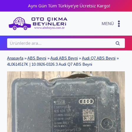
Skip
Aynı Gün Tüm Türkiye'ye Ücretsiz Kargo!
to
content
MENÜ
Ara:
ARA
Anasayfa
»
ABS Beyni
»
Audi ABS Beyni
»
Audi Q7 ABS Beyni
»
4L0614517K | 10.0926-0326.3 Audi Q7 ABS Beyni