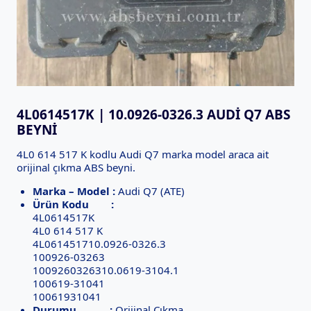
4L0614517K | 10.0926-0326.3 AUDI Q7 ABS
BEYNI
4L0 614 517 K kodlu Audi Q7 marka model araca ait
orijinal çıkma ABS beyni.
Marka – Model :
Audi Q7 (ATE)
Ürün Kodu :
4L0614517K
4L0 614 517 K
4L061451710.0926-0326.3
100926-03263
1009260326310.0619-3104.1
100619-31041
10061931041
Durumu :
Orijinal Çıkma