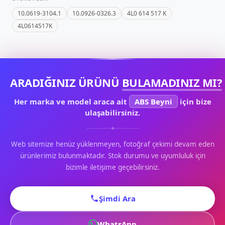
10.0619-3104.1
10.0926-0326.3
4L0 614 517 K
4L0614517K
ARADIĞINIZ ÜRÜNÜ
BULAMADINIZ MI?
Her marka ve model araca ait
ABS Beyni
için bize
ulaşabilirsiniz.
Web sitemize henüz yüklenmeyen, fotoğraf çekimi devam eden
ürünlerimiz bulunmaktadır. Stok durumu ve uyumluluk için
bizimle iletişime geçebilirsiniz.
Şimdi Ara
WhatsApp