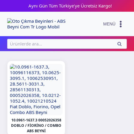
Skip
Aynı Gün Tüm Türkiye'ye Ücretsiz Kargo!
to
content
MENÜ
Ara:
ARA
10.0961-1637.3 00052026358
DOBLO / FIORINO / COMBO
ABS BEYNI