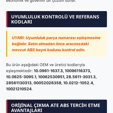
ekonomik ve güvenilir bir çözüm sunar.
UYUMLULUK KONTROLÜ VE REFERANS
KODLARI
UYARI:
Uyumluluk parça numarası eşleşmesine
bağlıdır. Satın almadan önce aracınızdaki
mevcut ABS beyni kodunu kontrol edin.
Bu ürün aşağıdaki OEM ve üretici kodlarıyla
eşleşmektedir:
10.0961-1637.3, 10096116373,
10.0625-3095.1, 10062530951, 28.5611-3031.3,
28561130313, 00052026358, 10.0212-1052.4,
10021210524
.
ORIJINAL ÇIKMA ATE ABS TERCIH ETME
AVANTAJLARI