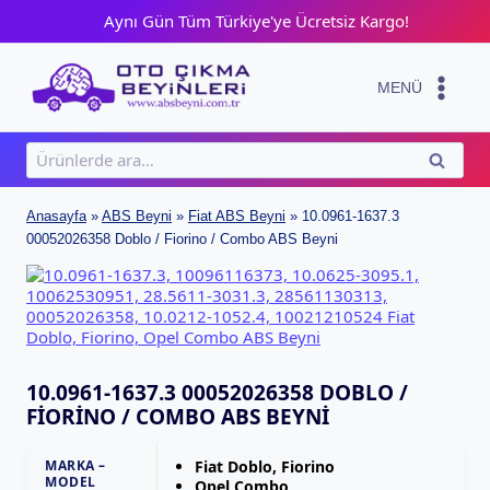
Skip
Aynı Gün Tüm Türkiye'ye Ücretsiz Kargo!
to
content
MENÜ
Ara:
ARA
Anasayfa
»
ABS Beyni
»
Fiat ABS Beyni
»
10.0961-1637.3
00052026358 Doblo / Fiorino / Combo ABS Beyni
10.0961-1637.3 00052026358 DOBLO /
FIORINO / COMBO ABS BEYNI
MARKA –
Fiat Doblo, Fiorino
MODEL
Opel Combo