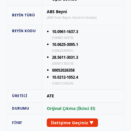
ABS Beyni
BEYIN TÜRÜ
(ABS Fren Beyni, Kontrol Ünitesi)
BEYIN KODU
10.0961-1637.3
(10096116373)
10.0625-3095.1
(10062530951)
28.5611-3031.3
(28561130313)
00052026358
10.0212-1052.4
(10021210524)
ATE
ÜRETICI
Orijinal Çıkma (İkinci El)
DURUMU
İletişime Geçiniz ▼
FIYAT