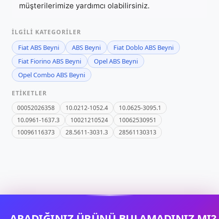
müşterilerimize yardımcı olabilirsiniz.
İLGILI KATEGORILER
Fiat ABS Beyni
ABS Beyni
Fiat Doblo ABS Beyni
Fiat Fiorino ABS Beyni
Opel ABS Beyni
Opel Combo ABS Beyni
ETIKETLER
00052026358
10.0212-1052.4
10.0625-3095.1
10.0961-1637.3
10021210524
10062530951
10096116373
28.5611-3031.3
28561130313
ARADIĞINIZ ÜRÜNÜ
BULAMADINIZ MI?