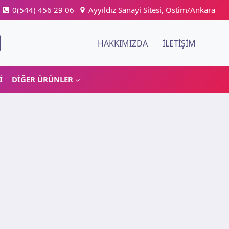
0(544) 456 29 06
Ayyıldız Sanayi Sitesi, Ostim/Ankara
HAKKIMIZDA
İLETIŞIM
I
DIĞER ÜRÜNLER