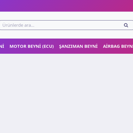
!
Ara:
ARA
NI
MOTOR BEYNI (ECU)
ŞANZIMAN BEYNI
AIRBAG BEYN