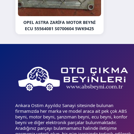
OPEL ASTRA ZARIFA MOTOR BEYNI
ECU 55564081 S0700604 5WK9425
Ankara Ostim Ayyıldız Sanayi sitesinde bulunan
firmamızda her marka ve model araca ait pek çok ABS
beyni, motor beyni, şanzıman beyni, ecu beyni, konfor
beyni ve diğer elektronik parçalar bulunmaktadır.
Aradığınız parçayı bulamamanız halinde iletişime
geçmeniz yeterli olup, bir gün içerisinde tedarik edilerek