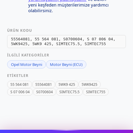
yeni keşfeden müşterilerimize yardımcı
olabilirsiniz.
ÜRÜN KODU
55564081, 55 564 081, S0700604, S 07 006 04,
5WK9425, 5WK9 425, SIMTEC75.5, SIMTEC755
İLGILI KATEGORILER
Opel Motor Beyni
Motor Beyni (ECU)
ETIKETLER
55 564 081
55564081
5WK9 425
5WK9425
S 07 006 04
S0700604
SIMTEC75.5
SIMTEC755