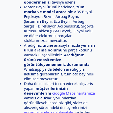
göndermenizi
tavsiye ederiz.
Motor Beyni ürünü haricinde,
tüm
marka ve model araca ait
ABS Beyni,
Enjeksiyon Beyni, Airbag Beyni,
Şanzıman Beyni, Ecu Beyni, Airbag
Sargısı (Direksiyon Açı Sensörü), Sigorta
Kutusu-Tablası (BSM Beyni), Sinyal Kolu
ve diğer elektronik parçalar
stoklarımızda mevcuttur.
Aradığınız ürüne anasayfamızda yer alan
ürün arama bölümü
ne parça kodunu
yazarak ulaşabilirsiniz.
Aradığınız
ürünü websitemize
görüntüleyememeniz durumunda
Whatsapp ya da telefon aracılığıyla
iletişime geçebilirsiniz, tüm oto beyinleri
elimizde mevcuttur.
Daha önce bizleri tercih ederek alışveriş
yapan
müşterilerimizin
deneyimlerini
Google Maps haritamıza
yazmış oldukları yorumlardan
görüntüleyebileceğiniz gibi, sizler de
alışveriş sürecindeki deneyimlerinizi
yorumlayabilir, puanlayabilir
ve bizleri