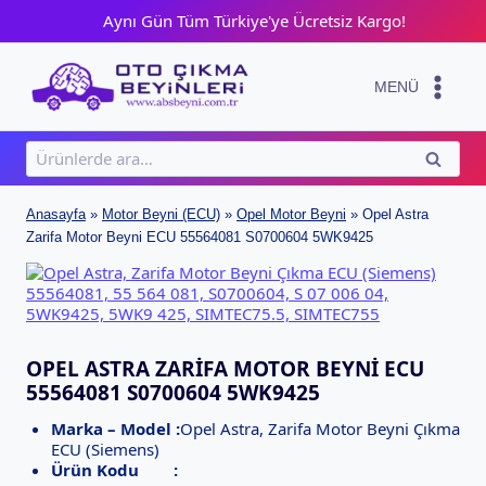
Skip
Aynı Gün Tüm Türkiye'ye Ücretsiz Kargo!
to
content
MENÜ
Ara:
ARA
Anasayfa
»
Motor Beyni (ECU)
»
Opel Motor Beyni
»
Opel Astra
Zarifa Motor Beyni ECU 55564081 S0700604 5WK9425
OPEL ASTRA ZARIFA MOTOR BEYNI ECU
55564081 S0700604 5WK9425
Marka – Model :
Opel Astra, Zarifa Motor Beyni Çıkma
ECU (Siemens)
Ürün Kodu :