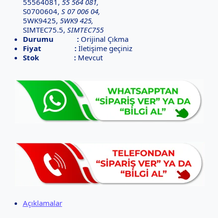
55564081,
55 564 081,
S0700604,
S 07 006 04,
5WK9425,
5WK9 425,
SIMTEC75.5,
SIMTEC755
Durumu :
Orijinal Çıkma
Fiyat :
İletişime geçiniz
Stok :
Mevcut
Açıklamalar