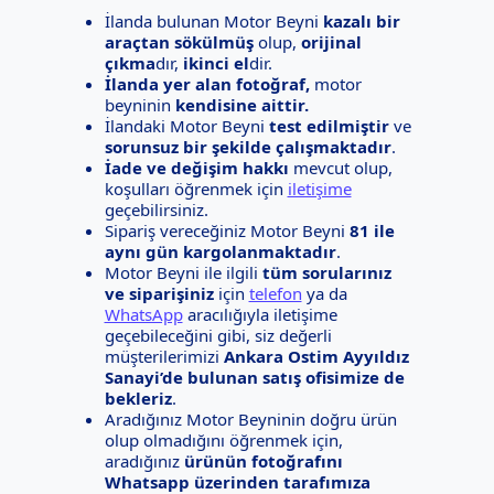
İlanda bulunan Motor Beyni
kazalı bir
araçtan sökülmüş
olup,
orijinal
çıkma
dır,
ikinci el
dir.
İlanda yer alan fotoğraf,
motor
beyninin
kendisine aittir.
İlandaki Motor Beyni
test edilmiştir
ve
sorunsuz bir şekilde çalışmaktadır
.
İade ve değişim hakkı
mevcut olup,
koşulları öğrenmek için
iletişime
geçebilirsiniz.
Sipariş vereceğiniz Motor Beyni
81 ile
aynı gün kargolanmaktadır
.
Motor Beyni ile ilgili
tüm sorularınız
ve siparişiniz
için
telefon
ya da
WhatsApp
aracılığıyla iletişime
geçebileceğini gibi, siz değerli
müşterilerimizi
Ankara Ostim Ayyıldız
Sanayi’de bulunan satış ofisimize de
bekleriz
.
Aradığınız Motor Beyninin doğru ürün
olup olmadığını öğrenmek için,
aradığınız
ürünün fotoğrafını
Whatsapp üzerinden tarafımıza