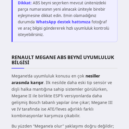
Dikkat:
ABS beyni seçerken mevcut ünitenizdeki
parça numarasının yeni alınacak üniteyle birebir
eşleşmesine dikkat edin. Emin olamadığınız
durumda
WhatsApp destek hattımıza
fotoğraf
ve araç bilgisi göndererek hızlı uyumluluk kontrolü
isteyebilirsiniz.
RENAULT MEGANE ABS BEYNI UYUMLULUK
BILGISI
Megane’da uyumluluk konusu en çok
nesiller
arasında karışır
. İlk nesilde daha eski tip sensör ve
dişli halka mantığına sahip sistemler görülürken,
Megane II ile birlikte ESP’li versiyonlarda daha
gelişmiş Bosch tabanlı yapılar öne çıkar; Megane III
ve IV tarafında ise ATE/Teves ağırlıklı farklı
kombinasyonlar karşımıza çıkabilir.
Bu yüzden “Megane’a olur” yaklaşımı doğru değildir;