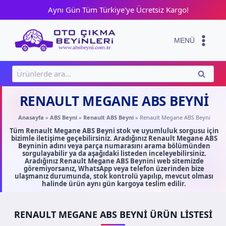
Skip
Aynı Gün Tüm Türkiye'ye Ücretsiz Kargo!
to
content
MENÜ
Ara:
ARA
RENAULT MEGANE ABS BEYNI
Anasayfa
»
ABS Beyni
»
Renault ABS Beyni
»
Renault Megane ABS Beyni
Tüm Renault Megane ABS Beyni stok ve uyumluluk sorgusu için
bizimle iletişime geçebilirsiniz. Aradığınız Renault Megane ABS
Beyninin adını veya parça numarasını arama bölümünden
sorgulayabilir ya da aşağıdaki listeden inceleyebilirsiniz.
Aradığınız Renault Megane ABS Beynini web sitemizde
göremiyorsanız, WhatsApp veya telefon üzerinden bize
ulaşmanız durumunda, stok kontrolü yapılıp, mevcut olması
halinde ürün aynı gün kargoya teslim edilir.
RENAULT MEGANE ABS BEYNI ÜRÜN LISTESI