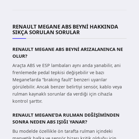
RENAULT MEGANE ABS BEYNI HAKKINDA
SIKÇA SORULAN SORULAR
RENAULT MEGANE ABS BEYNI ARIZALANINCA NE
OLUR?
Araçta ABS ve ESP lambaları aynı anda yanabilir, ani
frenlemede pedal tepkisi değişebilir ve bazı
Megane’larda “braking fault” benzeri uyarılar
görülebilir. Ancak benzer belirtiyi sensör, kablo veya
rulman kaynaklı sorunlar da verdiği için cihazla
kontrol şarttır.
RENAULT MEGANE’DA RULMAN DEĞIŞIMINDEN
SONRA NEDEN ABS IŞIĞI YANAR?
Bu modelde özellikle ön tarafta rulman içindeki
manyetik halka ve sensör hizası kritik olduğu için,