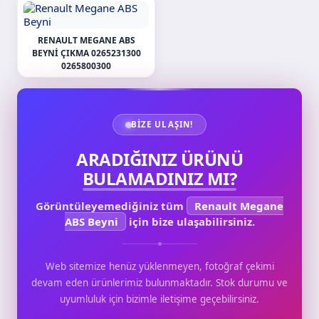
RENAULT MEGANE ABS
BEYNI ÇIKMA 0265231300
0265800300
BIZE ULAŞIN!
ARADIĞINIZ ÜRÜNÜ
BULAMADINIZ MI?
Görüntüleyemediğiniz tüm
Renault Megane
ABS Beyni
için bize ulaşabilirsiniz.
Web sitemize henüz yüklenmeyen, fotoğraf çekimi
devam eden ürünlerimiz bulunmaktadır. Stok durumu ve
uyumluluk için bizimle iletişime geçebilirsiniz.