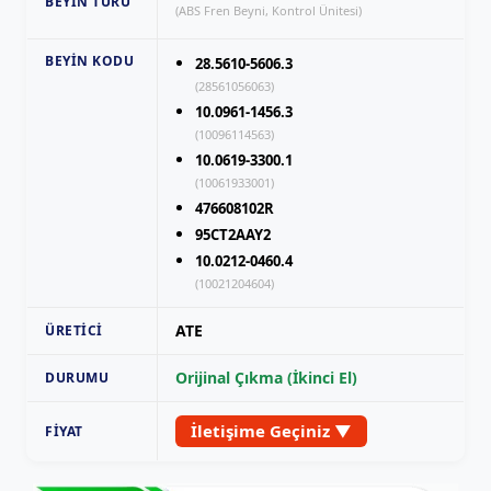
BEYIN TÜRÜ
(ABS Fren Beyni, Kontrol Ünitesi)
BEYIN KODU
28.5610-5606.3
(28561056063)
10.0961-1456.3
(10096114563)
10.0619-3300.1
(10061933001)
476608102R
95CT2AAY2
10.0212-0460.4
(10021204604)
ATE
ÜRETICI
Orijinal Çıkma (İkinci El)
DURUMU
İletişime Geçiniz ▼
FIYAT