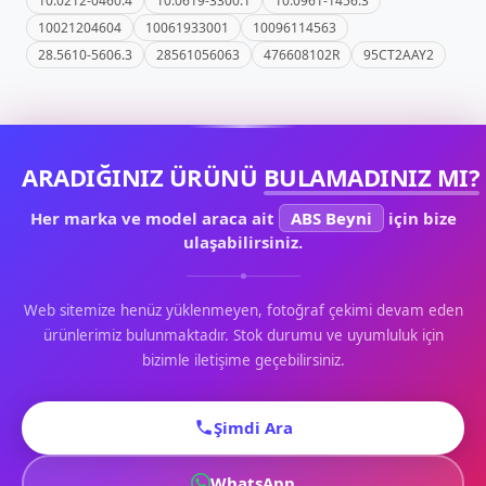
10.0212-0460.4
10.0619-3300.1
10.0961-1456.3
10021204604
10061933001
10096114563
28.5610-5606.3
28561056063
476608102R
95CT2AAY2
ARADIĞINIZ ÜRÜNÜ
BULAMADINIZ MI?
Her marka ve model araca ait
ABS Beyni
için bize
ulaşabilirsiniz.
Web sitemize henüz yüklenmeyen, fotoğraf çekimi devam eden
ürünlerimiz bulunmaktadır. Stok durumu ve uyumluluk için
bizimle iletişime geçebilirsiniz.
Şimdi Ara
WhatsApp