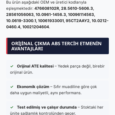
Bu ürün aşağıdaki OEM ve üretici kodlarıyla
eşleşmektedir:
476608102R, 28.5610-5606.3,
28561056063, 10.0961-1456.3, 10096114563,
10.0619-3300.1, 10061933001, 95CT2AAY2, 10.0212-
0460.4, 10021204604
.
ORIJINAL ÇIKMA ABS TERCIH ETMENIN
AVANTAJLARI
✓
Orijinal ATE kalitesi
– Yedek parça değil, birebir
orijinal ürün.
✓
Ekonomik çözüm
– Sıfır muadiline göre çok
daha uygun maliyetli, aynı performans.
✓
Test edilmiş ve çalışır durumda
– Stoktaki her
ünite sağlamlık kontrolünden geçer.