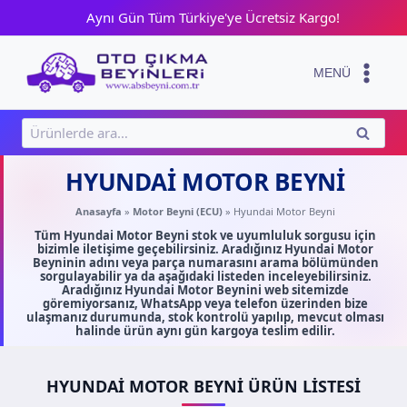
Skip
Aynı Gün Tüm Türkiye'ye Ücretsiz Kargo!
to
content
MENÜ
Ara:
ARA
HYUNDAI MOTOR BEYNI
Anasayfa
»
Motor Beyni (ECU)
»
Hyundai Motor Beyni
Tüm Hyundai Motor Beyni stok ve uyumluluk sorgusu için
bizimle iletişime geçebilirsiniz. Aradığınız Hyundai Motor
Beyninin adını veya parça numarasını arama bölümünden
sorgulayabilir ya da aşağıdaki listeden inceleyebilirsiniz.
Aradığınız Hyundai Motor Beynini web sitemizde
göremiyorsanız, WhatsApp veya telefon üzerinden bize
ulaşmanız durumunda, stok kontrolü yapılıp, mevcut olması
halinde ürün aynı gün kargoya teslim edilir.
HYUNDAI MOTOR BEYNI ÜRÜN LISTESI