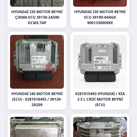
HYUNDAI I20 MOTOR BEYNI
HYUNDAI I30 MOTOR BEYNI
ÇIKMA ECU 39130-2A590
ECU 39199-04AG0
DCM3.7AP
9001330009KE
HYUNDAI I40 MOTOR BEYNI
0281015493 HYUNDAI / KIA
(ECU) - 0281018492 / 39120-
2.5 L CRDI MOTOR BEYNI
2A209
(ECU)