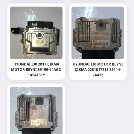
HYUNDAI İ30 2017 ÇIKMA
HYUNDAI I30 MOTOR BEYNI
MOTOR BEYNI 39199-04AGO
ÇIKMA 0281017213 39114-
1A94131Y
2A412