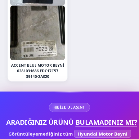
ACCENT BLUE MOTOR BEYNI
0281031686 EDC17C57
39140-2A320
BIZE ULAŞIN!
ARADIĞINIZ ÜRÜNÜ
BULAMADINIZ MI?
Görüntüleyemediğiniz tüm
Hyundai Motor Beyni