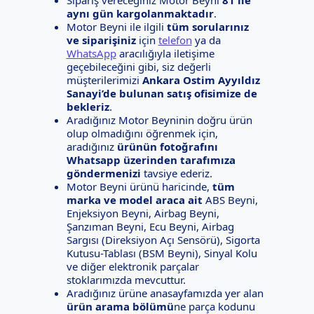
aynı gün kargolanmaktadır
.
Motor Beyni ile ilgili
tüm sorularınız
ve siparişiniz
için
telefon
ya da
WhatsApp
aracılığıyla iletişime
geçebileceğini gibi, siz değerli
müşterilerimizi
Ankara Ostim Ayyıldız
Sanayi’de bulunan satış ofisimize de
bekleriz
.
Aradığınız Motor Beyninin doğru ürün
olup olmadığını öğrenmek için,
aradığınız
ürünün fotoğrafını
Whatsapp üzerinden tarafımıza
göndermenizi
tavsiye ederiz.
Motor Beyni ürünü haricinde,
tüm
marka ve model araca ait
ABS Beyni,
Enjeksiyon Beyni, Airbag Beyni,
Şanzıman Beyni, Ecu Beyni, Airbag
Sargısı (Direksiyon Açı Sensörü), Sigorta
Kutusu-Tablası (BSM Beyni), Sinyal Kolu
ve diğer elektronik parçalar
stoklarımızda mevcuttur.
Aradığınız ürüne anasayfamızda yer alan
ürün arama bölümü
ne parça kodunu