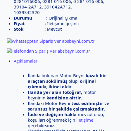
0281016006, 0281 016 006, 0 281 016 006,
39104-2A712, 391042A712,
1039S42320
Durumu :
Orijinal Çıkma
Fiyat :
İletişime geçiniz
Stok :
Mevcut
Açıklamalar
İlanda bulunan Motor Beyni
kazalı bir
araçtan sökülmüş
olup,
orijinal
çıkma
dır,
ikinci el
dir.
İlanda yer alan fotoğraf,
motor
beyninin
kendisine aittir.
İlandaki Motor Beyni
test edilmiştir
ve
sorunsuz bir şekilde çalışmaktadır
.
İade ve değişim hakkı
mevcut olup,
koşulları öğrenmek için
iletişime
geçebilirsiniz.
Sipariş vereceğiniz Motor Beyni
81 ile