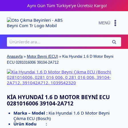
Skip
Aynı Gün Tüm Türkiye'ye Ücretsiz Kargo!
to
content
MENÜ
Ara:
ARA
Anasayfa
»
Motor Beyni (ECU)
»
Kia Hyundai 1.6 D Motor Beyni
ECU 0281016006 39104-2A712
KIA HYUNDAI 1.6 D MOTOR BEYNI ECU
0281016006 39104-2A712
Marka – Model :
Kia Hyundai 1.6 D Motor Beyni
Çıkma ECU (Bosch)
Ürün Kodu :