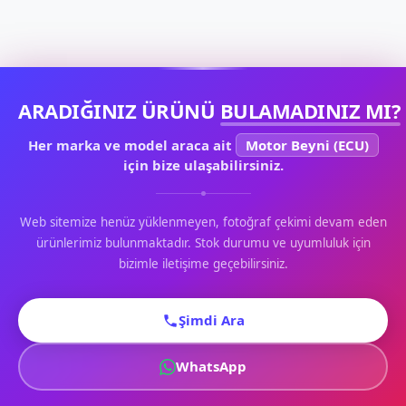
ARADIĞINIZ ÜRÜNÜ
BULAMADINIZ MI?
Her marka ve model araca ait
Motor Beyni (ECU)
için bize ulaşabilirsiniz.
Web sitemize henüz yüklenmeyen, fotoğraf çekimi devam eden
ürünlerimiz bulunmaktadır. Stok durumu ve uyumluluk için
bizimle iletişime geçebilirsiniz.
Şimdi Ara
WhatsApp