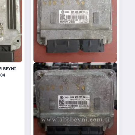
R BEYNI
904