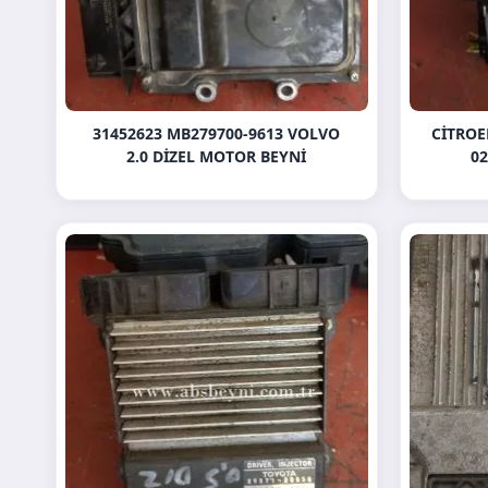
31452623 MB279700-9613 VOLVO
CITROE
2.0 DIZEL MOTOR BEYNI
02