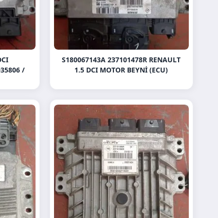
DCI
S180067143A 237101478R RENAULT
35806 /
1.5 DCI MOTOR BEYNI (ECU)