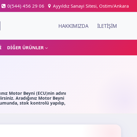
0(544) 456 29 06
Ayyıldız Sanayi Sitesi, Ostim/Ankara
HAKKIMIZDA
İLETIŞIM
I
DIĞER ÜRÜNLER
ınız Motor Beyni (ECU)nin adını
rsiniz. Aradığınız Motor Beyni
umunda, stok kontrolü yapılıp,