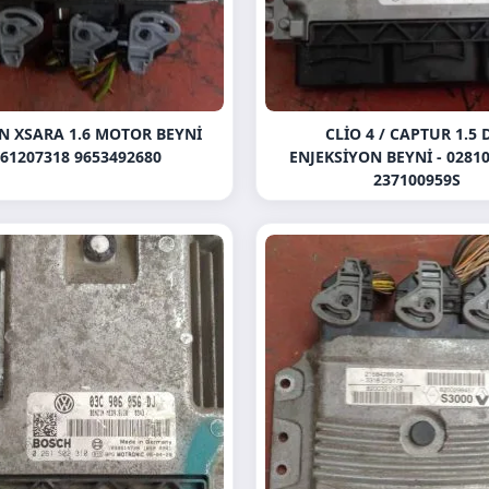
N XSARA 1.6 MOTOR BEYNI
CLIO 4 / CAPTUR 1.5 
61207318 9653492680
ENJEKSIYON BEYNI - 02810
237100959S