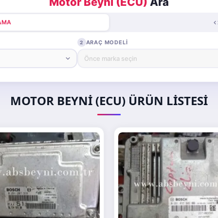
Motor Beyni (ECU)
Ara
RAMA
ARAÇ MODELI
2
MOTOR BEYNI (ECU) ÜRÜN LISTESI