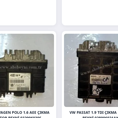
AGEN POLO 1.6 AEE ÇIKMA
VW PASSAT 1.9 TDI ÇIKM
TOR BEYNI 032906030S
BEYNI 028906021A