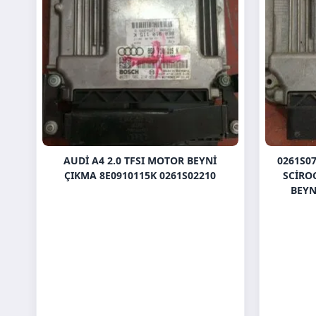
AUDI A4 2.0 TFSI MOTOR BEYNI
0261S0
ÇIKMA 8E0910115K 0261S02210
SCIRO
BEYN