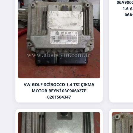
06A906
1.6 
06A
VW GOLF SCIROCCO 1.4 TSI ÇIKMA
MOTOR BEYNI 03C906027F
0261S04347