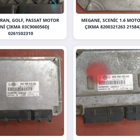
RAN, GOLF, PASSAT MOTOR
MEGANE, SCENIC 1.6 MOTO
NI ÇIKMA 03C906056DJ
ÇIKMA 8200321263 21584
0261S02310