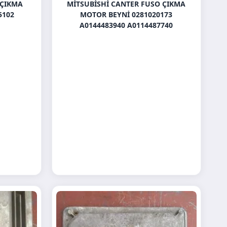
 ÇIKMA
MITSUBISHI CANTER FUSO ÇIKMA
5102
MOTOR BEYNI 0281020173
A0144483940 A0114487740