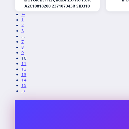
A2C10818200 237107343R SID310
←
1
2
3
…
7
8
9
10
11
12
13
14
15
→