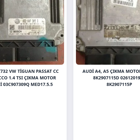
7732 VW TIGUAN PASSAT CC
AUDI A4, A5 ÇIKMA MOTO
CCO 1.4 TSI ÇIKMA MOTOR
8K2907115D 0261201
I 03C907309Q MED17.5.5
8K2907115P