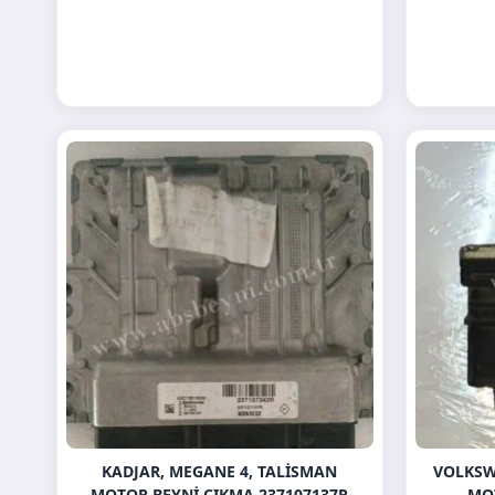
KADJAR, MEGANE 4, TALISMAN
VOLKSW
MOTOR BEYNI ÇIKMA 237107137R
MO