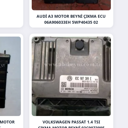
AUDI A3 MOTOR BEYNI ÇIKMA ECU
06A906033EH 5WP40435 02
A MOTOR
VOLKSWAGEN PASSAT 1.4 TSI
K
ÇIKMA MOTOR BEYNI 03C907309E