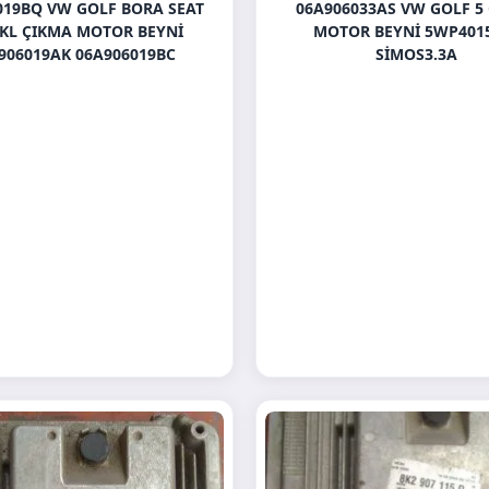
019BQ VW GOLF BORA SEAT
06A906033AS VW GOLF 5
AKL ÇIKMA MOTOR BEYNI
MOTOR BEYNI 5WP401
906019AK 06A906019BC
SIMOS3.3A