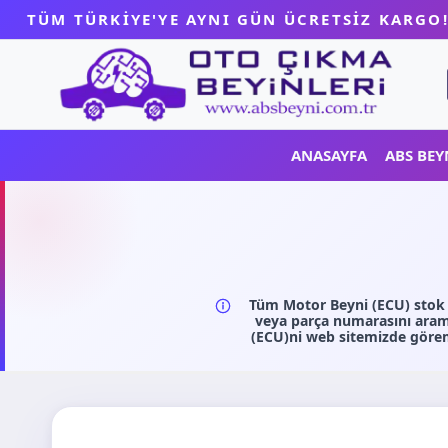
Skip
TÜM TÜRKİYE'YE AYNI GÜN ÜCRETSİZ KARGO
to
content
ANASAYFA
ABS BEY
Tüm Motor Beyni (ECU) stok v
veya parça numarasını arama
(ECU)ni web sitemizde görem