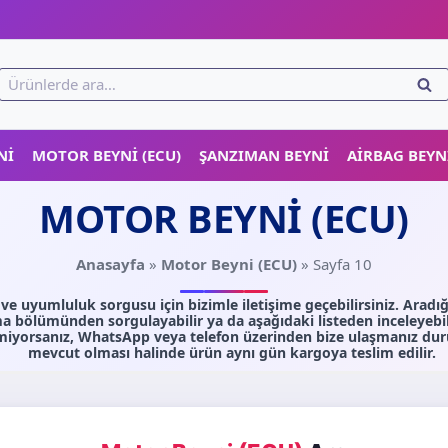
!
Ara:
ARA
NI
MOTOR BEYNI (ECU)
ŞANZIMAN BEYNI
AIRBAG BEYN
MOTOR BEYNI (ECU)
Anasayfa
»
Motor Beyni (ECU)
»
Sayfa 10
e uyumluluk sorgusu için bizimle iletişime geçebilirsiniz. Aradığ
 bölümünden sorgulayabilir ya da aşağıdaki listeden inceleyebili
iyorsanız, WhatsApp veya telefon üzerinden bize ulaşmanız dur
mevcut olması halinde ürün aynı gün kargoya teslim edilir.