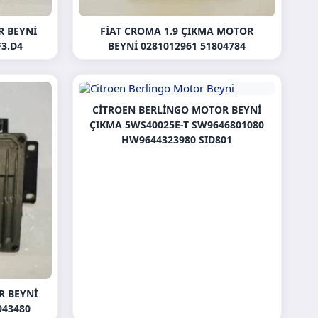
R BEYNI
FIAT CROMA 1.9 ÇIKMA MOTOR
F3.D4
BEYNI 0281012961 51804784
CITROEN BERLINGO MOTOR BEYNI
ÇIKMA 5WS40025E-T SW9646801080
HW9644323980 SID801
R BEYNI
043480