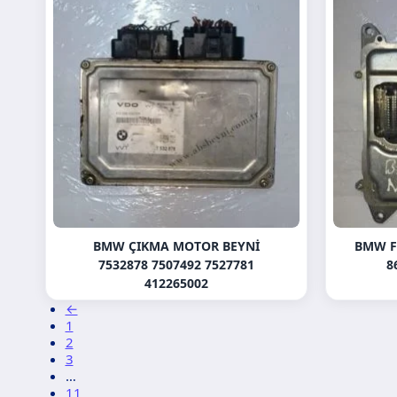
BMW ÇIKMA MOTOR BEYNI
BMW F1
7532878 7507492 7527781
8
412265002
←
1
2
3
…
11