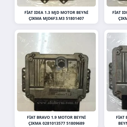
FIAT IDEA 1.3 MJD MOTOR BEYNI
FIAT I
ÇIKMA MJD6F3.M3 51801407
ÇIKM
FIAT BRAVO 1.9 MOTOR BEYNI
FIAT
ÇIKMA 0281013577 51809689
BEY