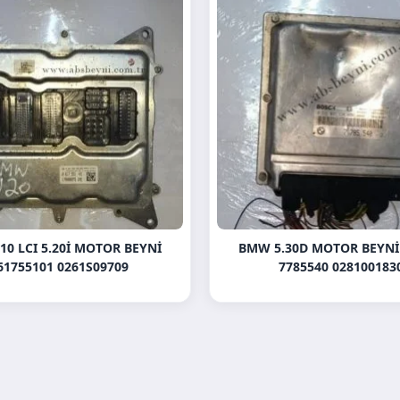
0 LCI 5.20İ MOTOR BEYNI
BMW 5.30D MOTOR BEYNI
61755101 0261S09709
7785540 028100183