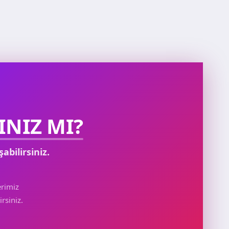
NIZ MI?
şabilirsiniz.
rimiz
rsiniz.