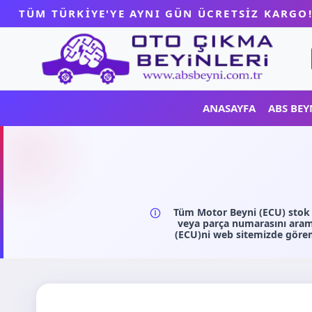
Skip
TÜM TÜRKİYE'YE AYNI GÜN ÜCRETSİZ KARGO
to
content
ANASAYFA
ABS BEY
Tüm Motor Beyni (ECU) stok v
veya parça numarasını arama
(ECU)ni web sitemizde görem