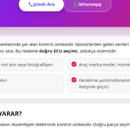
Şimdi Ara
WhatsApp
rkezinde yer alan kontrol ünitesidir. Sensörlerden gelen verileri
cı olur. Bu nedenle
doğru ECU seçimi
, oldukça önemlidir.
not alın veya fotoğraflayın
Araç marka-model, mümkün
ekin
Gerekirse yazılım/donanım
iletişime geçin)
 YARAR?
ını düzenleyen elektronik kontrol ünitesidir. Doğru parça seçimi;