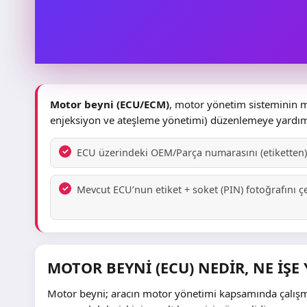
Motor beyni (ECU/ECM)
, motor yönetim sisteminin me
enjeksiyon ve ateşleme yönetimi) düzenlemeye yardım
ECU üzerindeki OEM/Parça numarasını (etiketten) 
Mevcut ECU’nun etiket + soket (PIN) fotoğrafını ç
MOTOR BEYNI (ECU) NEDIR, NE İŞE
Motor beyni; aracın motor yönetimi kapsamında çalışmas