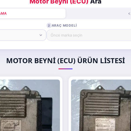
Motor Beyni (ECU)
Ara
RAMA
ARAÇ MODELI
2
MOTOR BEYNI (ECU) ÜRÜN LISTESI