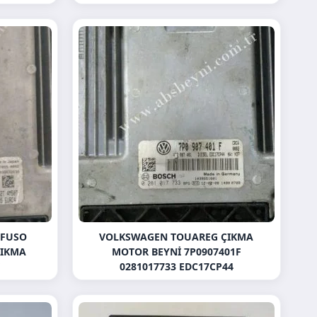
 FUSO
VOLKSWAGEN TOUAREG ÇIKMA
ÇIKMA
MOTOR BEYNI 7P0907401F
V
0281017733 EDC17CP44