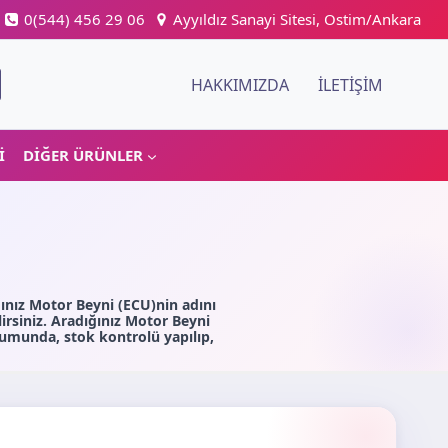
0(544) 456 29 06
Ayyıldız Sanayi Sitesi, Ostim/Ankara
HAKKIMIZDA
İLETIŞIM
I
DIĞER ÜRÜNLER
ınız Motor Beyni (ECU)nin adını
rsiniz. Aradığınız Motor Beyni
umunda, stok kontrolü yapılıp,