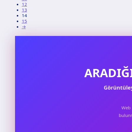
12
13
14
15
→
ARADIĞ
Görüntüle
Web 
bulunm