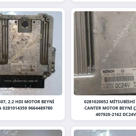
807, 2.2 HDI MOTOR BEYNI
0281020052 MITSUBISHI
 0281014359 9664489780
CANTER MOTOR BEYNI 
407920-2162 DC24