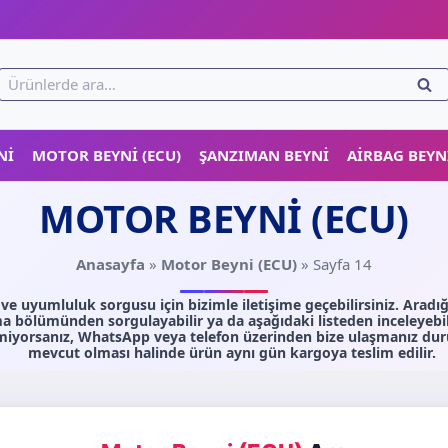
!
Ara:
ARA
NI
MOTOR BEYNI (ECU)
ŞANZIMAN BEYNI
AIRBAG BEYN
MOTOR BEYNI (ECU)
Anasayfa
»
Motor Beyni (ECU)
»
Sayfa 14
e uyumluluk sorgusu için bizimle iletişime geçebilirsiniz. Aradığ
 bölümünden sorgulayabilir ya da aşağıdaki listeden inceleyebili
iyorsanız, WhatsApp veya telefon üzerinden bize ulaşmanız dur
mevcut olması halinde ürün aynı gün kargoya teslim edilir.