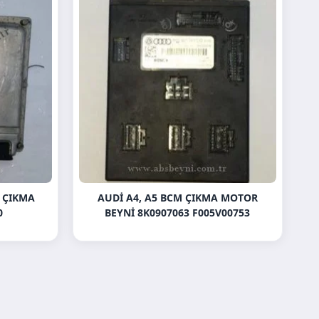
 ÇIKMA
AUDI A4, A5 BCM ÇIKMA MOTOR
0
BEYNI 8K0907063 F005V00753