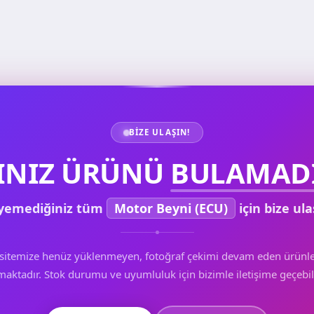
BIZE ULAŞIN!
INIZ ÜRÜNÜ
BULAMADI
yemediğiniz tüm
Motor Beyni (ECU)
için bize ula
sitemize henüz yüklenmeyen, fotoğraf çekimi devam eden ürünle
aktadır. Stok durumu ve uyumluluk için bizimle iletişime geçebili