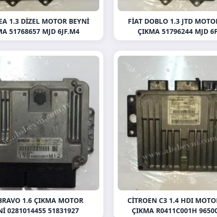
DEA 1.3 DIZEL MOTOR BEYNI
FIAT DOBLO 1.3 JTD MOTO
A 51768657 MJD 6JF.M4
ÇIKMA 51796244 MJD 6
 BRAVO 1.6 ÇIKMA MOTOR
CITROEN C3 1.4 HDI MOTO
NI 0281014455 51831927
ÇIKMA R0411C001H 9650