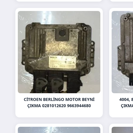
CITROEN BERLINGO MOTOR BEYNI
4004, 
ÇIKMA 0281012620 9663944680
ÇIKMA