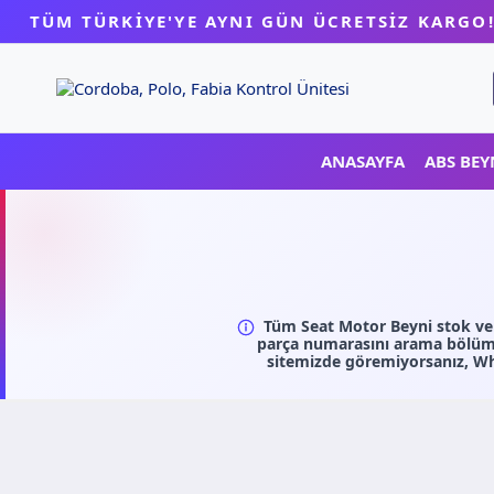
Skip
TÜM TÜRKİYE'YE AYNI GÜN ÜCRETSİZ KARGO
to
content
ANASAYFA
ABS BEY
Tüm Seat Motor Beyni stok ve u
parça numarasını arama bölümün
sitemizde göremiyorsanız, Wh