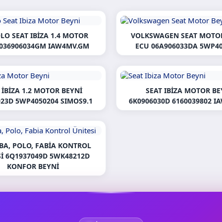
LO SEAT IBIZA 1.4 MOTOR
VOLKSWAGEN SEAT MOTOR
 036906034GM IAW4MV.GM
ECU 06A906033DA 5WP4
 İBIZA 1.2 MOTOR BEYNI
SEAT IBIZA MOTOR BE
023D 5WP4050204 SIMOS9.1
6K0906030D 6160039802 I
A, POLO, FABIA KONTROL
SI 6Q1937049D 5WK48212D
KONFOR BEYNI