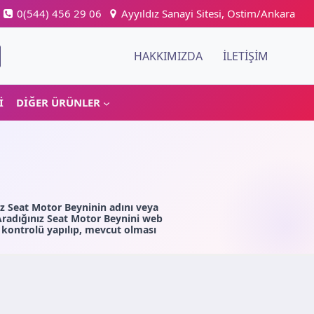
0(544) 456 29 06
Ayyıldız Sanayi Sitesi, Ostim/Ankara
HAKKIMIZDA
İLETIŞIM
I
DIĞER ÜRÜNLER
ız Seat Motor Beyninin adını veya
Aradığınız Seat Motor Beynini web
kontrolü yapılıp, mevcut olması