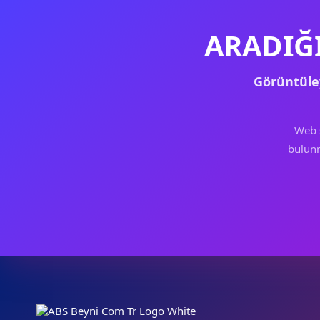
ARADIĞ
Görüntüle
Web 
bulunm