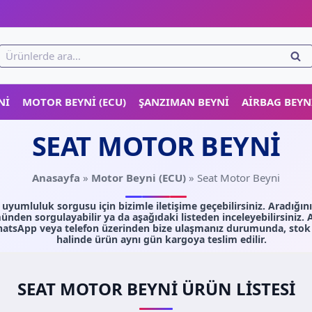
!
Ara:
ARA
NI
MOTOR BEYNI (ECU)
ŞANZIMAN BEYNI
AIRBAG BEYN
SEAT MOTOR BEYNI
Anasayfa
»
Motor Beyni (ECU)
»
Seat Motor Beyni
yumluluk sorgusu için bizimle iletişime geçebilirsiniz. Aradığın
den sorgulayabilir ya da aşağıdaki listeden inceleyebilirsiniz. 
atsApp veya telefon üzerinden bize ulaşmanız durumunda, stok 
halinde ürün aynı gün kargoya teslim edilir.
SEAT MOTOR BEYNI ÜRÜN LISTESI