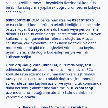
sağlar. Özellikle mevcut beyninizin üzerindeki kodlarla
birebir karşılaştırma yapılarak doğru ürün seçimi kolayca
sağlanabilir.
038906019HR
OEM parça numarası ve
0281011076
BOSCH üretici kodu, ürünün teknik kimliğini net biçimde
ortaya koyar. Bu sayede arızalı, hasarlı veya performansı
düşmüş ECU’nun yerine doğru parça temin etmek isteyen
kullanıcılar için güvenli bir referans oluşturur. Araçta
çalıştırma, yakıt yönetimi, enjeksiyon kontrolü ve genel
motor yönetimi gibi temel işlevleri yöneten bu beyin,
uyumlu araçlarda doğru kod eşleşmesiyle verimli
kullanım sağlar.
Ürün
orijinal çıkma (ikinci el)
durumda olup, test
edilmiştir. Satın almadan önce aracınızın mevcut ECU
kodu ile ürün üzerindeki numaraların karşılaştırılması
tavsiye edilir. Parça kodu odaklı doğru seçim, montaj
sürecinde zaman kaybını azaltır ve uyumluluk konusunda
daha net sonuç alınmasına yardımcı olur.
Whatsapp
üzerinden ürün fotoğrafını atmanız halinde ekibimiz
yardımcı olacaktır.
İlanda bulunan Motor Beyni
kazalı bir