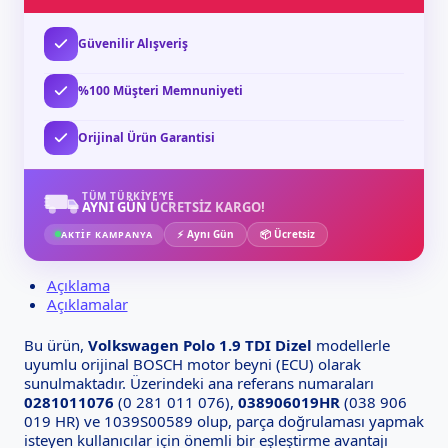
Güvenilir Alışveriş
%100 Müşteri Memnuniyeti
Orijinal Ürün Garantisi
TÜM TÜRKIYE’YE
AYNI GÜN
ÜCRETSİZ KARGO!
⚡ Aynı Gün
📦 Ücretsiz
AKTİF KAMPANYA
Açıklama
Açıklamalar
Bu ürün,
Volkswagen Polo 1.9 TDI Dizel
modellerle
uyumlu orijinal BOSCH motor beyni (ECU) olarak
sunulmaktadır. Üzerindeki ana referans numaraları
0281011076
(0 281 011 076),
038906019HR
(038 906
019 HR) ve 1039S00589 olup, parça doğrulaması yapmak
isteyen kullanıcılar için önemli bir eşleştirme avantajı