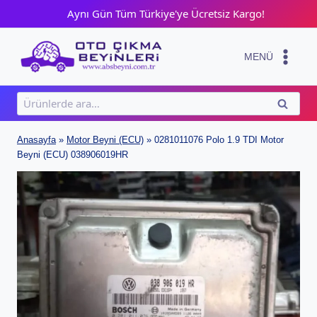
Skip
Aynı Gün Tüm Türkiye'ye Ücretsiz Kargo!
to
content
MENÜ
Ara:
ARA
Anasayfa
»
Motor Beyni (ECU)
»
0281011076 Polo 1.9 TDI Motor
Beyni (ECU) 038906019HR