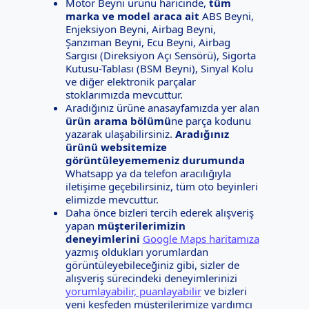
Motor Beyni ürünü haricinde,
tüm
marka ve model araca ait
ABS Beyni,
Enjeksiyon Beyni, Airbag Beyni,
Şanzıman Beyni, Ecu Beyni, Airbag
Sargısı (Direksiyon Açı Sensörü), Sigorta
Kutusu-Tablası (BSM Beyni), Sinyal Kolu
ve diğer elektronik parçalar
stoklarımızda mevcuttur.
Aradığınız ürüne anasayfamızda yer alan
ürün arama bölümü
ne parça kodunu
yazarak ulaşabilirsiniz.
Aradığınız
ürünü websitemize
görüntüleyememeniz durumunda
Whatsapp ya da telefon aracılığıyla
iletişime geçebilirsiniz, tüm oto beyinleri
elimizde mevcuttur.
Daha önce bizleri tercih ederek alışveriş
yapan
müşterilerimizin
deneyimlerini
Google Maps haritamıza
yazmış oldukları yorumlardan
görüntüleyebileceğiniz gibi, sizler de
alışveriş sürecindeki deneyimlerinizi
yorumlayabilir, puanlayabilir
ve bizleri
yeni keşfeden müşterilerimize yardımcı