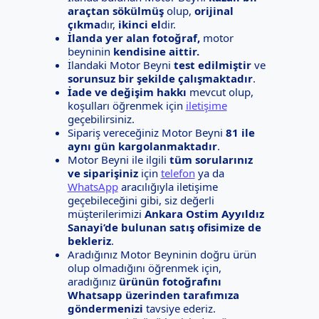
araçtan sökülmüş
olup,
orijinal
çıkma
dır,
ikinci el
dir.
İlanda yer alan fotoğraf,
motor
beyninin
kendisine aittir.
İlandaki Motor Beyni
test edilmiştir
ve
sorunsuz bir şekilde çalışmaktadır
.
İade ve değişim hakkı
mevcut olup,
koşulları öğrenmek için
iletişime
geçebilirsiniz.
Sipariş vereceğiniz Motor Beyni
81 ile
aynı gün kargolanmaktadır
.
Motor Beyni ile ilgili
tüm sorularınız
ve siparişiniz
için
telefon
ya da
WhatsApp
aracılığıyla iletişime
geçebileceğini gibi, siz değerli
müşterilerimizi
Ankara Ostim Ayyıldız
Sanayi’de bulunan satış ofisimize de
bekleriz
.
Aradığınız Motor Beyninin doğru ürün
olup olmadığını öğrenmek için,
aradığınız
ürünün fotoğrafını
Whatsapp üzerinden tarafımıza
göndermenizi
tavsiye ederiz.