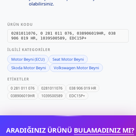
olabilirsiniz.
ÜRÜN KODU
0281011076, 0 281 011 076, 038906019HR, 038
906 019 HR, 1039S00589, EDC15P+
İLGILI KATEGORILER
Motor Beyni (ECU)
Seat Motor Beyni
Skoda Motor Beyni
Volkswagen Motor Beyni
ETIKETLER
0 281 011 076
0281011076
038 906 019 HR
038906019HR
1039S00589
EDC15P+
ARADIĞINIZ ÜRÜNÜ
BULAMADINIZ MI?