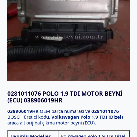
0281011076 POLO 1.9 TDI MOTOR BEYNI
(ECU) 038906019HR
038906019HR
OEM parça numarası ve
0281011076
BOSCH üretici kodu,
Volkswagen Polo 1.9 TDI (Dizel)
araca ait orijinal çıkma motor beyni (ECU).
Uyumlu Modeller
Volkswagen Polo 1.9 TDI Dizel