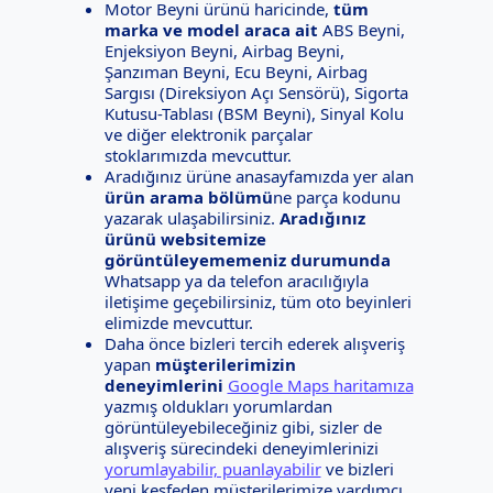
Motor Beyni ürünü haricinde,
tüm
marka ve model araca ait
ABS Beyni,
Enjeksiyon Beyni, Airbag Beyni,
Şanzıman Beyni, Ecu Beyni, Airbag
Sargısı (Direksiyon Açı Sensörü), Sigorta
Kutusu-Tablası (BSM Beyni), Sinyal Kolu
ve diğer elektronik parçalar
stoklarımızda mevcuttur.
Aradığınız ürüne anasayfamızda yer alan
ürün arama bölümü
ne parça kodunu
yazarak ulaşabilirsiniz.
Aradığınız
ürünü websitemize
görüntüleyememeniz durumunda
Whatsapp ya da telefon aracılığıyla
iletişime geçebilirsiniz, tüm oto beyinleri
elimizde mevcuttur.
Daha önce bizleri tercih ederek alışveriş
yapan
müşterilerimizin
deneyimlerini
Google Maps haritamıza
yazmış oldukları yorumlardan
görüntüleyebileceğiniz gibi, sizler de
alışveriş sürecindeki deneyimlerinizi
yorumlayabilir, puanlayabilir
ve bizleri
yeni keşfeden müşterilerimize yardımcı