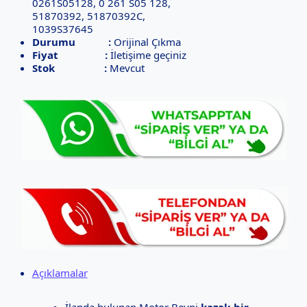
0261S05128, 0 261 S05 128,
51870392, 51870392C,
1039S37645
Durumu :
Orijinal Çıkma
Fiyat :
İletişime geçiniz
Stok :
Mevcut
Açıklamalar
İlanda bulunan Motor Beyni
kazalı bir