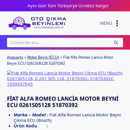
Skip
Aynı Gün Tüm Türkiye'ye Ücretsiz Kargo!
to
content
MENÜ
Ara:
ARA
Anasayfa
»
Motor Beyni (ECU)
»
Fiat Alfa Romeo Lancia Motor
Beyni ECU 0261S05128 51870392
FIAT ALFA ROMEO LANCIA MOTOR BEYNI
ECU 0261S05128 51870392
Marka – Model :
Fiat Alfa Romeo Lancia Motor Beyni
Çıkma ECU (Bosch)
Ürün Kodu :