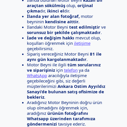
araçtan sökülmüş
olup,
orijinal
çıkma
dır,
ikinci el
dir.
İlanda yer alan fotoğraf,
motor
beyninin
kendisine aittir.
İlandaki Motor Beyni
test edilmiştir
ve
sorunsuz bir şekilde çalışmaktadır
.
İade ve değişim hakkı
mevcut olup,
koşulları öğrenmek için
iletişime
geçebilirsiniz.
Sipariş vereceğiniz Motor Beyni
81 ile
aynı gün kargolanmaktadır
.
Motor Beyni ile ilgili
tüm sorularınız
ve siparişiniz
için
telefon
ya da
WhatsApp
aracılığıyla iletişime
geçebileceğini gibi, siz değerli
müşterilerimizi
Ankara Ostim Ayyıldız
Sanayi’de bulunan satış ofisimize de
bekleriz
.
Aradığınız Motor Beyninin doğru ürün
olup olmadığını öğrenmek için,
aradığınız
ürünün fotoğrafını
Whatsapp üzerinden tarafımıza
göndermenizi
tavsiye ederiz.