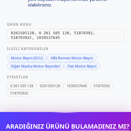
olabilirsiniz.
ÜRÜN KODU
0261S05128, 0 261 S05 128, 51870392,
51870392C, 1039S37645
İLGILI KATEGORILER
Motor Beyni (ECU)
Alfa Romeo Motor Beyni
Diğer Marka Motor Beyinleri
Fiat Motor Beyni
ETIKETLER
0 261 S05 128
0261S05128
1039S37645
51870392
51870392C
ARADIĞINIZ ÜRÜNÜ
BULAMADINIZ MI?